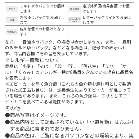
チルドゆうパックでお届け
定形外郵便(簡易書留)でお届
します
けします
冷凍ゆうパックでお届けし
レターパックライトでお届け
ます。
します
佐川急便でのお届けとなり
ます
なお、「普通ゆうパック」の場合は表示しません。また、「夏期
のみチルドゆうパック」などとなる場合は、記号での表示はせ
ず、商品内容欄にその旨を表示しています。
アレルギー情報について
商品に「小麦」「そば」「卵」「乳」「落花生」「えび」「か
に」「くるみ」のアレルギー特定8品目を含んでいる場合に品目名
を表示します。
※エビ・カニを除く魚介類（これらの魚介類を原材料として製造
された加工品も含む）は、漁獲漁法によりエビ・カニが混じって
いる場合があります。 また、これらの魚介類は、エサとしてエ
ビ・カニを食べている可能性があります。
その他
商品写真はイメージです。
商品内容として記載されていない「小道具類」はお届け
する商品に含まれておりません。
商品の色は、ご覧になるパソコンなどの環境により、実