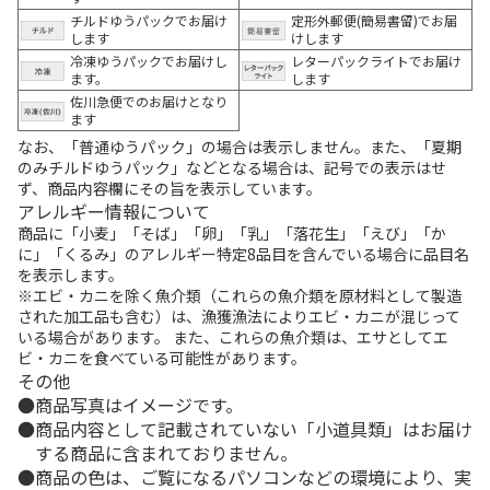
チルドゆうパックでお届け
定形外郵便(簡易書留)でお届
します
けします
冷凍ゆうパックでお届けし
レターパックライトでお届け
ます。
します
佐川急便でのお届けとなり
ます
なお、「普通ゆうパック」の場合は表示しません。また、「夏期
のみチルドゆうパック」などとなる場合は、記号での表示はせ
ず、商品内容欄にその旨を表示しています。
アレルギー情報について
商品に「小麦」「そば」「卵」「乳」「落花生」「えび」「か
に」「くるみ」のアレルギー特定8品目を含んでいる場合に品目名
を表示します。
※エビ・カニを除く魚介類（これらの魚介類を原材料として製造
された加工品も含む）は、漁獲漁法によりエビ・カニが混じって
いる場合があります。 また、これらの魚介類は、エサとしてエ
ビ・カニを食べている可能性があります。
その他
商品写真はイメージです。
商品内容として記載されていない「小道具類」はお届け
する商品に含まれておりません。
商品の色は、ご覧になるパソコンなどの環境により、実