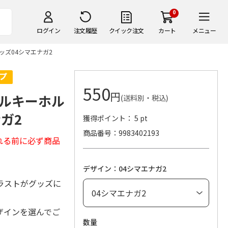
0
ログイン
注文履歴
クイック注文
カート
メニュー
ズ04シマエナガ2
550
円
ルキーホル
(送料別・税込)
ガ2
獲得ポイント： 5 pt
商品番号
9983402193
れる前に必ず商品
デザイン：04シマエナガ2
ラストがグッズに
ザインを選んでご
数量