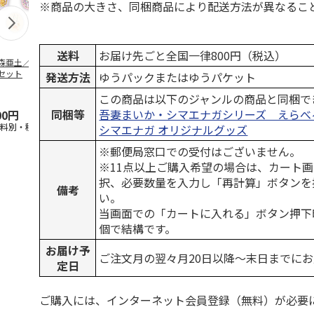
※商品の大きさ、同梱商品により配送方法が異なるこ
送料
お届け先ごと全国一律800円（税込）
森亜土／ステッカ
リラックマ／マルチ
ポムポムプリン30th
アニメ『ジョ
セット
ケース
おもちもちもちマス
奇妙な冒険 
発送方法
ゆうパックまたはゆうパケット
コット
風』チョコラ
5.0
（6）
セッ
5.0
…
（7）
この商品は以下のジャンルの商品と同梱で
同梱等
吾妻まいか・シマエナガシリーズ えらべ
00円
1,100円
2,200円
1,969円
送料別・税込)
(送料別・税込)
(送料別・税込)
(送料別・税込
シマエナガ オリジナルグッズ
※郵便局窓口での受付はございません。
※11点以上ご購入希望の場合は、カート画
択、必要数量を入力し「再計算」ボタンを
備考
い。
当画面での「カートに入れる」ボタン押下
個で結構です。
お届け予
ご注文月の翌々月20日以降～末日までに
定日
ご購入には、インターネット会員登録（無料）が必要