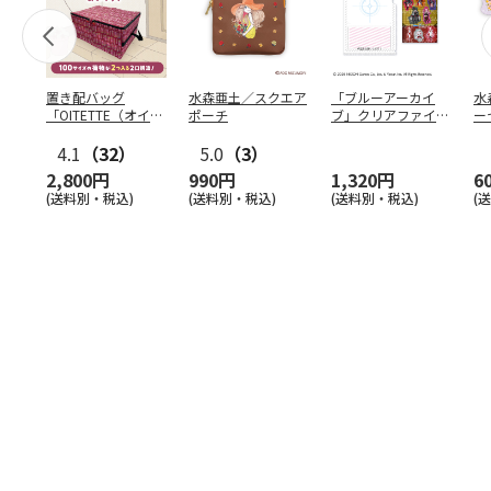
置き配バッグ
水森亜土／スクエア
「ブルーアーカイ
水
「OITETTE（オイテ
ポーチ
ブ」クリアファイル
ー
ッテ）」
&ステッカーセット
4.1
（32）
5.0
（3）
2,800円
990円
1,320円
6
(送料別・税込)
(送料別・税込)
(送料別・税込)
(