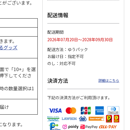
とがございます。
配送情報
ジョの
令和八年七月場所
ポムポムプリン30th
リラックマ／クリア
黄金の
優勝力士純金製小判
おもちもちもちクッ
ファイル３点セット
配送期間
ータと
【安青錦】
ション
2026年07月20日～2028年09月30日
きます。
るグッズ
605,000円
4,950円
750円
配送方法
ゆうパック
)
(送料・税込)
(送料別・税込)
(送料別・税込)
お届け日
指定不可
のし
対応不可
面で「10+」を選
押下してくださ
決済方法
詳細はこちら
時の数量選択は1
下記の決済方法がご利用頂けます。
お届け
になります。