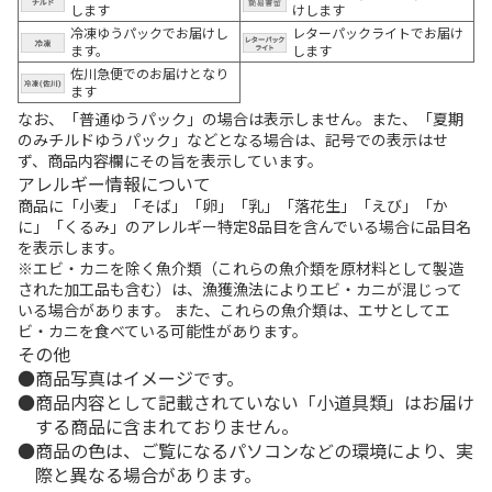
します
けします
冷凍ゆうパックでお届けし
レターパックライトでお届け
ます。
します
佐川急便でのお届けとなり
ます
なお、「普通ゆうパック」の場合は表示しません。また、「夏期
のみチルドゆうパック」などとなる場合は、記号での表示はせ
ず、商品内容欄にその旨を表示しています。
アレルギー情報について
商品に「小麦」「そば」「卵」「乳」「落花生」「えび」「か
に」「くるみ」のアレルギー特定8品目を含んでいる場合に品目名
を表示します。
※エビ・カニを除く魚介類（これらの魚介類を原材料として製造
された加工品も含む）は、漁獲漁法によりエビ・カニが混じって
いる場合があります。 また、これらの魚介類は、エサとしてエ
ビ・カニを食べている可能性があります。
その他
商品写真はイメージです。
商品内容として記載されていない「小道具類」はお届け
する商品に含まれておりません。
商品の色は、ご覧になるパソコンなどの環境により、実
際と異なる場合があります。