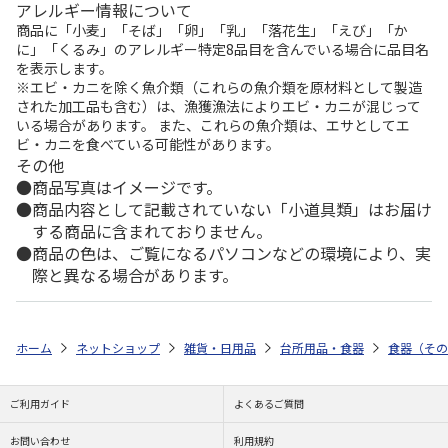
アレルギー情報について
商品に「小麦」「そば」「卵」「乳」「落花生」「えび」「か
に」「くるみ」のアレルギー特定8品目を含んでいる場合に品目名
を表示します。
※エビ・カニを除く魚介類（これらの魚介類を原材料として製造
された加工品も含む）は、漁獲漁法によりエビ・カニが混じって
いる場合があります。 また、これらの魚介類は、エサとしてエ
ビ・カニを食べている可能性があります。
その他
商品写真はイメージです。
商品内容として記載されていない「小道具類」はお届け
する商品に含まれておりません。
商品の色は、ご覧になるパソコンなどの環境により、実
際と異なる場合があります。
ホーム
ネットショップ
雑貨・日用品
台所用品・食器
食器（その
ご利用ガイド
よくあるご質問
お問い合わせ
利用規約