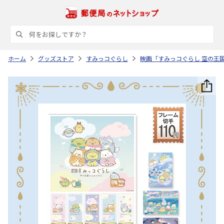
ホーム
グッズストア
すみっコぐらし
映画「すみっコぐらし 空の王