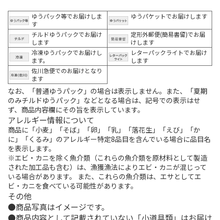
ゆうパック等でお届けしま
ゆうパケットでお届けします
す
チルドゆうパックでお届け
定形外郵便(簡易書留)でお届
します
けします
冷凍ゆうパックでお届けし
レターパックライトでお届け
ます。
します
佐川急便でのお届けとなり
ます
なお、「普通ゆうパック」の場合は表示しません。また、「夏期
のみチルドゆうパック」などとなる場合は、記号での表示はせ
ず、商品内容欄にその旨を表示しています。
アレルギー情報について
商品に「小麦」「そば」「卵」「乳」「落花生」「えび」「か
に」「くるみ」のアレルギー特定8品目を含んでいる場合に品目名
を表示します。
※エビ・カニを除く魚介類（これらの魚介類を原材料として製造
された加工品も含む）は、漁獲漁法によりエビ・カニが混じって
いる場合があります。 また、これらの魚介類は、エサとしてエ
ビ・カニを食べている可能性があります。
その他
商品写真はイメージです。
商品内容として記載されていない「小道具類」はお届け