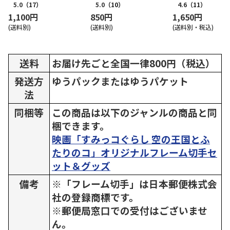
5.0
（17）
5.0
（10）
4.6
（11）
1,100円
850円
1,650円
(送料別)
(送料別)
(送料別・税込)
送料
お届け先ごと全国一律800円（税込）
発送方
ゆうパックまたはゆうパケット
法
同梱等
この商品は以下のジャンルの商品と同
梱できます。
映画「すみっコぐらし 空の王国とふ
たりのコ」オリジナルフレーム切手セ
ット＆グッズ
備考
※「フレーム切手」は日本郵便株式会
社の登録商標です。
※郵便局窓口での受付はございませ
ん。