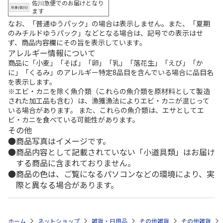
佐川急便でのお届けとなり
ます
なお、「普通ゆうパック」の場合は表示しません。また、「夏期
のみチルドゆうパック」などとなる場合は、記号での表示はせ
ず、商品内容欄にその旨を表示しています。
アレルギー情報について
商品に「小麦」「そば」「卵」「乳」「落花生」「えび」「か
に」「くるみ」のアレルギー特定8品目を含んでいる場合に品目名
を表示します。
※エビ・カニを除く魚介類（これらの魚介類を原材料として製造
された加工品も含む）は、漁獲漁法によりエビ・カニが混じって
いる場合があります。 また、これらの魚介類は、エサとしてエ
ビ・カニを食べている可能性があります。
その他
商品写真はイメージです。
商品内容として記載されていない「小道具類」はお届け
する商品に含まれておりません。
商品の色は、ご覧になるパソコンなどの環境により、実
際と異なる場合があります。
ホーム
ネットショップ
雑貨・日用品
その他雑貨
その他雑貨