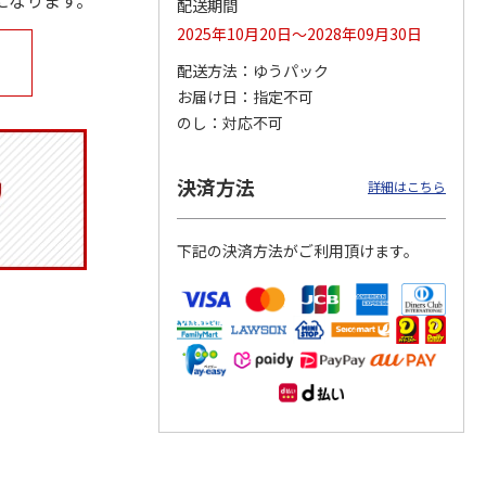
になります。
配送期間
2025年10月20日～2028年09月30日
配送方法
ゆうパック
お届け日
指定不可
ジョの
令和八年七月場所
ポムポムプリン30th
リラックマ／クリア
黄金の
優勝力士純金製小判
おもちもちもちクッ
ファイル３点セット
のし
対応不可
ータと
【安青錦】
ション
605,000円
4,950円
750円
決済方法
詳細はこちら
)
(送料・税込)
(送料別・税込)
(送料別・税込)
下記の決済方法がご利用頂けます。