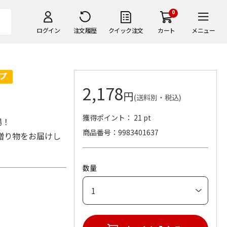
0
ログイン
注文履歴
クイック注文
カート
メニュー
2,178
円
(送料別・税込)
獲得ポイント： 21 pt
場！
商品番号
9983401637
贈り物をお届けし
数量