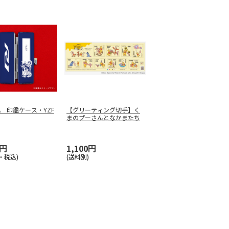
HA 印鑑ケース・YZF
【グリーティング切手】く
まのプーさんとなかまたち
8円
1,100円
・税込)
(送料別)