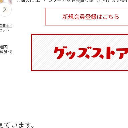
ご購入には、インターネット会員登録（無料）が必要
新規会員登録はこちら
森亜土／ステッカ
リラックマ／マルチ
ポムポムプリン30th
アニメ『ジョ
セット
ケース
おもちもちもちマス
奇妙な冒険 
コット
風』チョコラ
5.0
（6）
セッ
5.0
…
（7）
00円
1,100円
2,200円
1,969円
送料別・税込)
(送料別・税込)
(送料別・税込)
(送料別・税込
見ています。