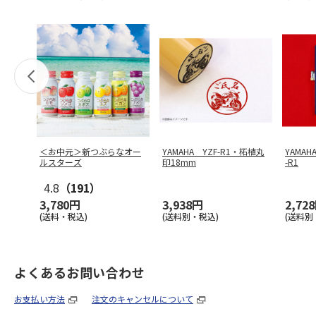
＜お中元＞新つぶらなオー
YAMAHA YZF-R1・柘植丸
YAMA
ルスターズ
印18mm
-R1
4.8
（191）
3,780円
3,938円
2,72
(送料・税込)
(送料別・税込)
(送料別
よくあるお問い合わせ
お支払い方法
注文のキャンセルについて