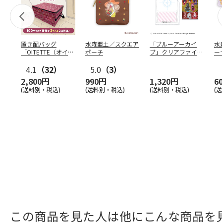
置き配バッグ
水森亜土／スクエア
「ブルーアーカイ
水
「OITETTE（オイテ
ポーチ
ブ」クリアファイル
ー
ッテ）」
&ステッカーセット
4.1
（32）
5.0
（3）
2,800円
990円
1,320円
6
(送料別・税込)
(送料別・税込)
(送料別・税込)
(
この商品を見た人は他にこんな商品を