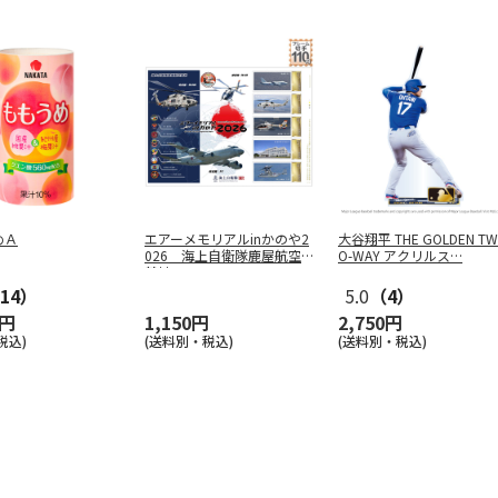
めＡ
エアーメモリアルinかのや2
大谷翔平 THE GOLDEN TW
026 海上自衛隊鹿屋航空
O-WAY アクリルス
…
基地
14）
5.0
（4）
0円
1,150円
2,750円
税込)
(送料別・税込)
(送料別・税込)