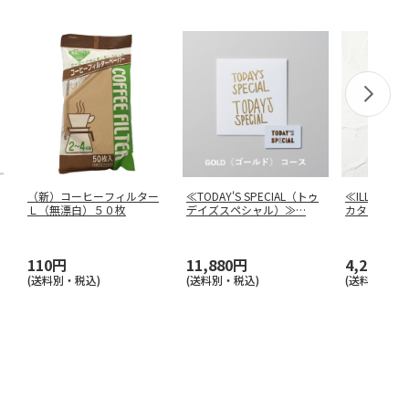
（新）コーヒーフィルター
≪TODAY'S SPECIAL（トゥ
≪ILLUM
Ｌ（無漂白）５０枚
デイズスペシャル）≫
…
カタログギ
エ
110円
11,880円
4,290円
(送料別・税込)
(送料別・税込)
(送料別・税込