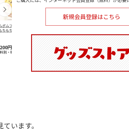
ご購入には、インターネット会員登録（無料）が必要
新規会員登録はこちら
ムポムプリン30th
ポムポムプリン30th
水森亜土／ステッカ
リラックマ／
もちもちもちマス
おもちもちもちクッ
ーセット
ケース
ット
ション
5.0
（6）
,200円
4,950円
600円
1,100円
送料別・税込)
(送料別・税込)
(送料別・税込)
(送料別・税込
見ています。