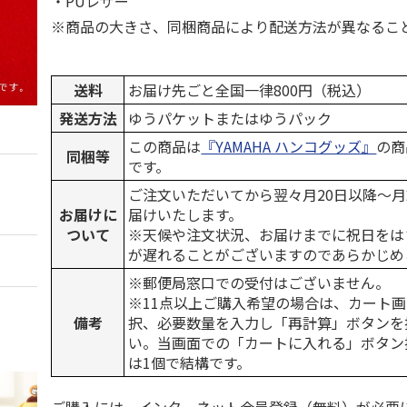
・PUレザー
※商品の大きさ、同梱商品により配送方法が異なるこ
送料
お届け先ごと全国一律800円（税込）
発送方法
ゆうパケットまたはゆうパック
この商品は
『YAMAHA ハンコグッズ』
の商
同梱等
です。
ご注文いただいてから翌々月20日以降～
お届けに
届けいたします。
ついて
※天候や注文状況、お届けまでに祝日をは
が遅れることがございますのであらかじめ
※郵便局窓口での受付はございません。
※11点以上ご購入希望の場合は、カート画
備考
択、必要数量を入力し「再計算」ボタンを
い。当画面での「カートに入れる」ボタン
は1個で結構です。