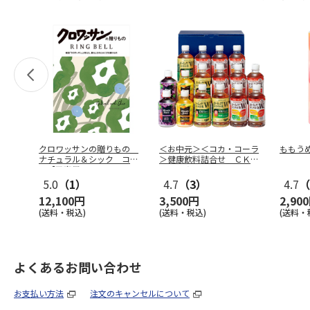
クロワッサンの贈りもの
＜お中元＞＜コカ・コーラ
ももう
ナチュラル＆シック コー
＞健康飲料詰合せ ＣＫＤ
ス【弔事用
…
－３０Ａ
5.0
（1）
4.7
（3）
4.7
（
12,100円
3,500円
2,90
(送料・税込)
(送料・税込)
(送料・
よくあるお問い合わせ
お支払い方法
注文のキャンセルについて