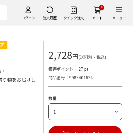
0
ログイン
注文履歴
クイック注文
カート
メニュー
2,728
円
(送料別・税込)
獲得ポイント： 27 pt
場！
商品番号
9983401634
贈り物をお届けし
数量