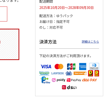
になります。
配送期間
2025年10月20日～2028年09月30日
配送方法
ゆうパック
お届け日
指定不可
マルチ
アニメ『ジョジョの
ポムポムプリン30th
令和八年七月場所
奇妙な冒険 黄金の
日付印 Lサイズ
優勝力士純金製小判
のし
対応不可
風』チョコラータと
【安青錦】
セッ
5.0
…
（7）
1,969円
4,950円
605,000円
決済方法
詳細はこちら
)
(送料別・税込)
(送料別・税込)
(送料・税込)
下記の決済方法がご利用頂けます。