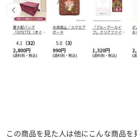
置き配バッグ
水森亜土／スクエア
「ブルーアーカイ
ポ
「OITETTE（オイテ
ポーチ
ブ」クリアファイル
お
ッテ）」
&ステッカーセット
コ
4.1
（32）
5.0
（3）
2,800円
990円
1,320円
2
(送料別・税込)
(送料別・税込)
(送料別・税込)
(
この商品を見た人は他にこんな商品を