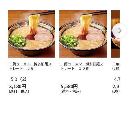
一蘭ラーメン 博多細麺ス
一蘭ラーメン 博多細麺ス
千葉中華蕎
トレート ５食
トレート １０食
け麺４食
5.0
（2）
4.7
（6）
3,180円
5,580円
2,340円
(送料・税込)
(送料・税込)
(送料・税込)