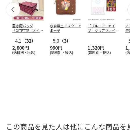
置き配バッグ
水森亜土／スクエア
「ブルーアーカイ
ア
「OITETTE（オイテ
ポーチ
ブ」クリアファイル
奇
ッテ）」
&ステッカーセット
風
4.1
（32）
5.0
（3）
セ
2,800円
990円
1,320円
1
(送料別・税込)
(送料別・税込)
(送料別・税込)
(
この商品を見た人は他にこんな商品を