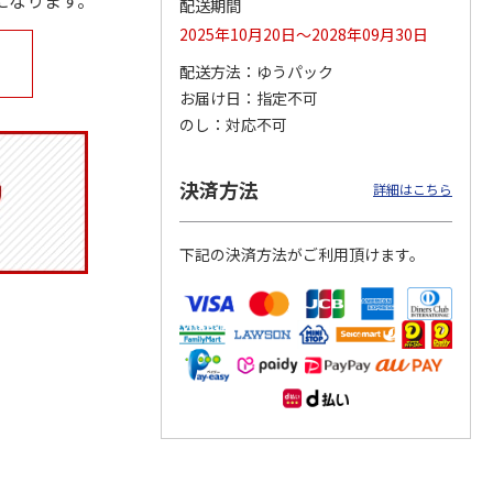
になります。
配送期間
2025年10月20日～2028年09月30日
配送方法
ゆうパック
お届け日
指定不可
月場所
リラックマ／クリア
「犬夜叉」アクリル
大谷翔平 THE
製小判
ファイル３点セット
ジオラマスタンド
GOLDEN TWO-WAY
のし
対応不可
（殺生丸）
アクリルス
…
5.0
（4）
5.0
（4）
円
750円
3,300円
2,750円
決済方法
詳細はこちら
(送料別・税込)
(送料別・税込)
(送料別・税込)
下記の決済方法がご利用頂けます。