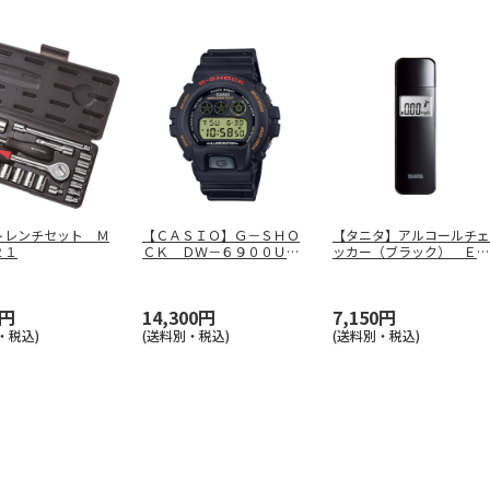
トレンチセット Ｍ
【ＣＡＳＩＯ】Ｇ－ＳＨＯ
【タニタ】アルコールチェ
２１
ＣＫ ＤＷ－６９００ＵＢ
ッカー（ブラック） ＥＡ
－９ＪＦ
－１１０－
…
0円
14,300円
7,150円
・税込)
(送料別・税込)
(送料別・税込)