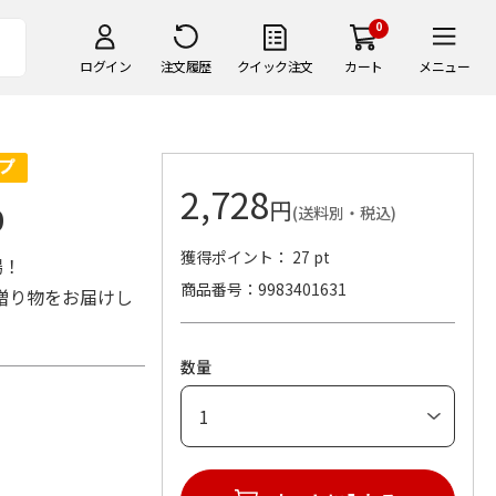
0
ログイン
注文履歴
クイック注文
カート
メニュー
2,728
円
0
(送料別・税込)
獲得ポイント： 27 pt
場！
商品番号
9983401631
贈り物をお届けし
数量