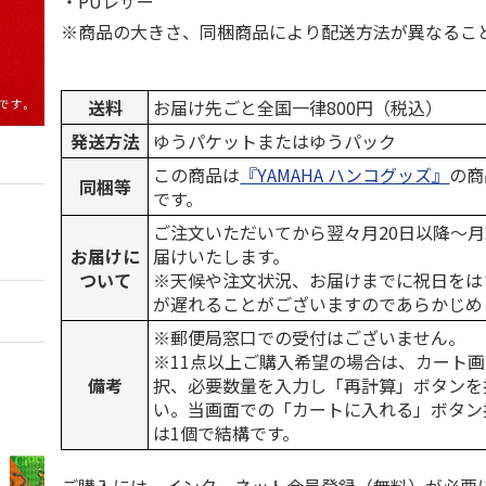
・PUレザー
※商品の大きさ、同梱商品により配送方法が異なるこ
送料
お届け先ごと全国一律800円（税込）
発送方法
ゆうパケットまたはゆうパック
この商品は
『YAMAHA ハンコグッズ』
の商
同梱等
です。
ご注文いただいてから翌々月20日以降～
お届けに
届けいたします。
ついて
※天候や注文状況、お届けまでに祝日をは
が遅れることがございますのであらかじめ
※郵便局窓口での受付はございません。
※11点以上ご購入希望の場合は、カート画
備考
択、必要数量を入力し「再計算」ボタンを
い。当画面での「カートに入れる」ボタン
は1個で結構です。