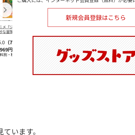
ご購入には、インターネット会員登録（無料）が必要
新規会員登録はこちら
ニメ『ジョジョの
水森亜土／ステッカ
リラックマ／マルチ
令和八年七
妙な冒険 黄金の
ーセット
ケース
優勝力士純金
』チョコラータと
【安青錦】
ッ
5.0
…
（7）
5.0
（6）
,969円
600円
1,100円
605,000
送料別・税込)
(送料別・税込)
(送料別・税込)
(送料・税込)
見ています。