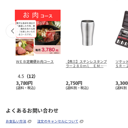
ＷＥＢ定期便お肉コース
【燕三】ステンレスタンブ
ソケッ
ラー２８０ｍｌ ＥＭ－０
ＳＲ－
９１
4.5
（12）
3,780円
2,750円
3,30
(送料・税込)
(送料別・税込)
(送料別
よくあるお問い合わせ
お支払い方法
注文のキャンセルについて