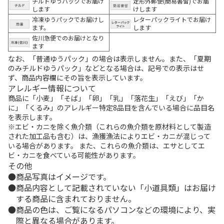
チルドゆうパックでお届け
定形外郵便(簡易書留)でお届
します
けします
冷凍ゆうパックでお届けし
レターパックライトでお届け
ます。
します
佐川急便でのお届けとなり
ます
なお、「普通ゆうパック」の場合は表示しません。また、「夏期
のみチルドゆうパック」などとなる場合は、記号での表示はせ
ず、商品内容欄にその旨を表示しています。
アレルギー情報について
商品に「小麦」「そば」「卵」「乳」「落花生」「えび」「か
に」「くるみ」のアレルギー特定8品目を含んでいる場合に品目名
を表示します。
※エビ・カニを除く魚介類（これらの魚介類を原材料として製造
された加工品も含む）は、漁獲漁法によりエビ・カニが混じって
いる場合があります。 また、これらの魚介類は、エサとしてエ
ビ・カニを食べている可能性があります。
その他
商品写真はイメージです。
商品内容として記載されていない「小道具類」はお届け
する商品に含まれておりません。
商品の色は、ご覧になるパソコンなどの環境により、実
際と異なる場合があります。