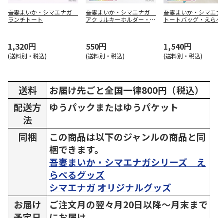
吾妻まいか・シマエナガ
吾妻まいか・シマエナガ
吾妻まいか・シマ
ランチトート
アクリルキーホルダー・え
トートバッグ・えら
らべるグッズ01配達員風1
ッズ01配達員風1
1,320円
550円
1,540円
(送料別・税込)
(送料別・税込)
(送料別・税込)
送料
お届け先ごと全国一律800円（税込）
配送方
ゆうパックまたはゆうパケット
法
同梱
この商品は以下のジャンルの商品と同
梱できます。
吾妻まいか・シマエナガシリーズ え
らべるグッズ
シマエナガ オリジナルグッズ
お届け
ご注文月の翌々月20日以降～月末まで
予定日
にお届け