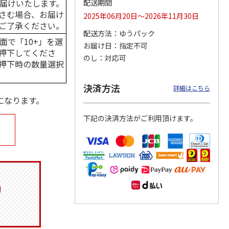
届けいたします。
配送期間
さむ場合、お届け
2025年06月20日～2026年11月30日
ご了承ください。
配送方法
ゆうパック
面で「10+」を選
お届け日
指定不可
マルチ
令和八年七月場所
リラックマ／クリア
「犬夜叉」アクリル
押下してくださ
優勝力士純金製小判
ファイル３点セット
ジオラマスタンド
のし
対応可
【安青錦】
（殺生丸）
押下時の数量選択
5.0
（4）
605,000円
750円
3,300円
決済方法
詳細はこちら
)
(送料・税込)
(送料別・税込)
(送料別・税込)
になります。
下記の決済方法がご利用頂けます。