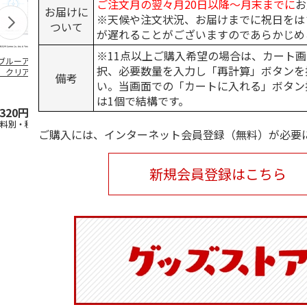
ご注文月の翌々月20日以降～月末までに
お
お届けに
※天候や注文状況、お届けまでに祝日をは
ついて
が遅れることがございますのであらかじめ
※11点以上ご購入希望の場合は、カート画
ブルーアーカイ
アニメ『ジョジョの
水森亜土／ステッカ
リラックマ／
択、必要数量を入力し「再計算」ボタンを
」クリアファイル
奇妙な冒険 黄金の
ーセット
ケース
備考
ステッカーセット
風』チョコラータと
い。当画面での「カートに入れる」ボタン
セッ
5.0
…
（7）
5.0
（6）
は1個で結構です。
,320円
1,969円
600円
1,100円
送料別・税込)
(送料別・税込)
(送料別・税込)
(送料別・税込
ご購入には、インターネット会員登録（無料）が必要
新規会員登録はこちら