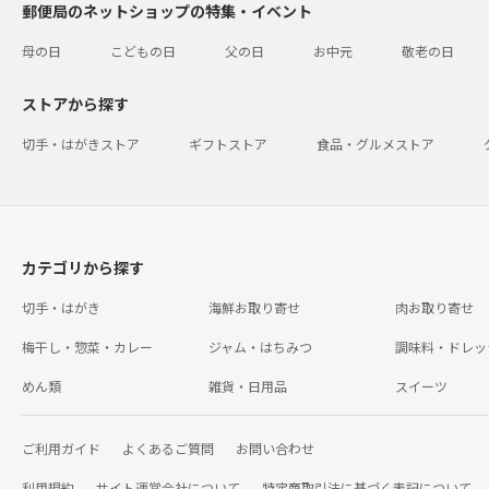
郵便局のネットショップの特集・イベント
母の日
こどもの日
父の日
お中元
敬老の日
ストアから探す
切手・はがきストア
ギフトストア
食品・グルメストア
カテゴリから探す
切手・はがき
海鮮お取り寄せ
肉お取り寄せ
梅干し・惣菜・カレー
ジャム・はちみつ
調味料・ドレッ
めん類
雑貨・日用品
スイーツ
ご利用ガイド
よくあるご質問
お問い合わせ
利用規約
サイト運営会社について
特定商取引法に基づく表記について