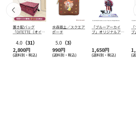
置き配バッグ
水森亜土／スクエア
「ブルーアーカイ
「
「OITETTE（オイテ
ポーチ
ブ」オリジナルアク
ブ
ッテ）」
リルスタンド（イロ
&
4.0
（31）
5.0
（3）
ハ）
2,800円
990円
1,650円
1
(送料別・税込)
(送料別・税込)
(送料別・税込)
(