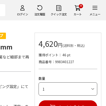
0
ログイン
注文履歴
クイック注文
カート
メニュー
4,620
円
8mm
(送料別・税込)
獲得ポイント： 46 pt
裳など細部まで再
商品番号
9983401227
数量
ピング設定」にて