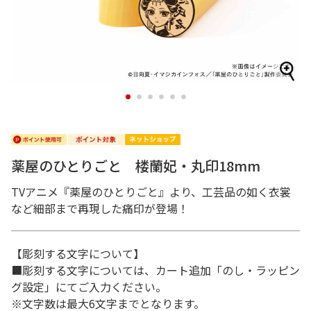
1
2
3
4
5
6
薬屋のひとりごと 楼蘭妃・丸印18mm
TVアニメ『薬屋のひとりごと』より、工芸品の如く衣裳
など細部まで再現した痛印が登場！
【彫刻する文字について】
■彫刻する文字については、カート追加「のし・ラッピン
グ設定」にてご入力ください。
※文字数は最大6文字までとなります。