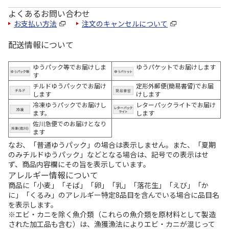
よくあるお問い合わせ
お支払い方法
注文のキャンセルについて
配送情報について
ゆうパック等でお届けしま
ゆうパケットでお届けします
す
チルドゆうパックでお届け
定形外郵便(簡易書留)でお届
します
けします
冷凍ゆうパックでお届けし
レターパックライトでお届け
ます。
します
佐川急便でのお届けとなり
ます
なお、「普通ゆうパック」の場合は表示しません。また、「夏期
のみチルドゆうパック」などとなる場合は、記号での表示はせ
ず、商品内容欄にその旨を表示しています。
アレルギー情報について
商品に「小麦」「そば」「卵」「乳」「落花生」「えび」「か
に」「くるみ」のアレルギー特定8品目を含んでいる場合に品目名
を表示します。
※エビ・カニを除く魚介類（これらの魚介類を原材料として製造
された加工品も含む）は、漁獲漁法によりエビ・カニが混じって