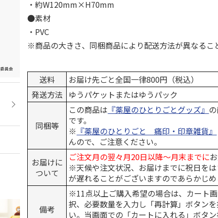
・約W120mm×H70mm
●素材
・PVC
※商品の大きさ、同梱商品により配送方法が異なるこ
送料
お届け先ごと全国一律800円（税込）
発送方法
ゆうパケットまたはゆうパック
この商品は
『薬屋のひとりごとグッズ』
の
です。
同梱等
※
『薬屋のひとりごと 痛印・印章雑貨』
んので、ご注意ください。
ご注文月の翌々月20日以降～月末までに
お
お届けに
※天候や注文状況、お届けまでに祝日をは
ついて
が遅れることがございますのであらかじめ
※11点以上ご購入希望の場合は、カート画
択、必要数量を入力し「再計算」ボタンを
備考
い。当画面での「カートに入れる」ボタン