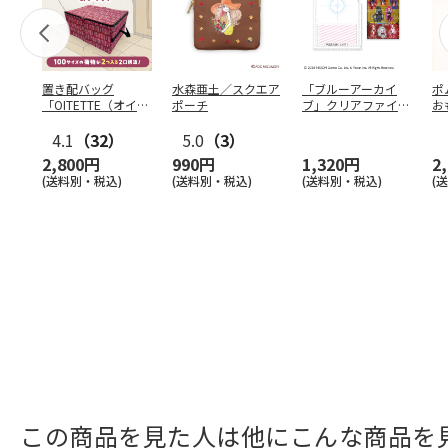
置き配バッグ
水森亜土／スクエア
「ブルーアーカイ
ポ
「OITETTE（オイテ
ポーチ
ブ」クリアファイル
お
ッテ）」
&ステッカーセット
コ
4.1
（32）
5.0
（3）
2,800円
990円
1,320円
2
(送料別・税込)
(送料別・税込)
(送料別・税込)
(
この商品を見た人は他にこんな商品を