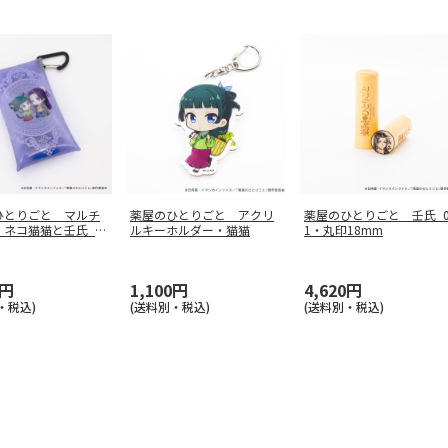
ひとりごと マルチ
薬屋のひとりごと アクリ
薬屋のひとりごと 壬氏_
・ネコ猫猫と壬氏_牛
ルキーホルダー・猫猫
1・丸印18mm
0円
1,100円
4,620円
・税込)
(送料別・税込)
(送料別・税込)