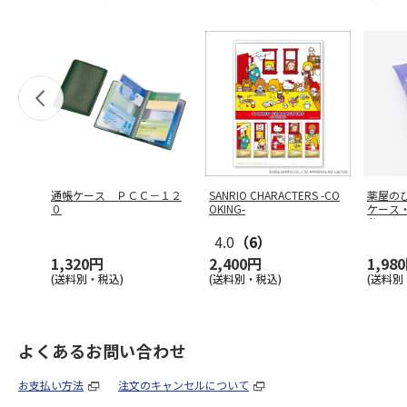
通帳ケース ＰＣＣ－１２
SANRIO CHARACTERS -CO
薬屋の
０
OKING-
ケース
黄
4.0
（6）
1,320円
2,400円
1,98
(送料別・税込)
(送料別・税込)
(送料別
よくあるお問い合わせ
お支払い方法
注文のキャンセルについて