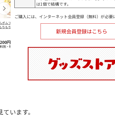
は1個で結構です。
ご購入には、インターネット会員登録（無料）が必要
ムポムプリン30th
ポムポムプリン30th
水森亜土／ステッカ
リラックマ／
もちもちもちマス
おもちもちもちクッ
ーセット
ケース
新規会員登録はこちら
ット
ション
5.0
（6）
,200円
4,950円
600円
1,100円
送料別・税込)
(送料別・税込)
(送料別・税込)
(送料別・税込
見ています。