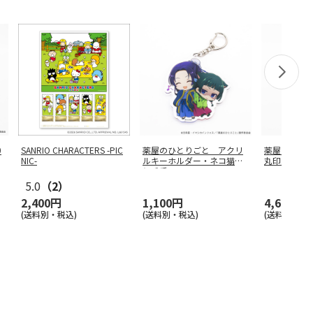
0
SANRIO CHARACTERS -PIC
薬屋のひとりごと アクリ
薬屋のひと
NIC-
ルキーホルダー・ネコ猫猫
丸印18mm
と壬氏
5.0
（2）
2,400円
1,100円
4,620円
(送料別・税込)
(送料別・税込)
(送料別・税込