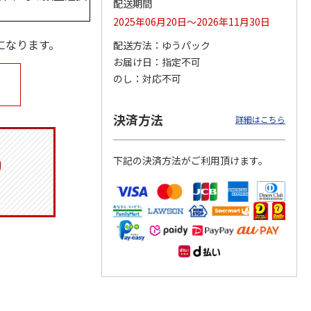
配送期間
2025年06月20日～2026年11月30日
になります。
配送方法
ゆうパック
お届け日
指定不可
マルチ
アニメ『ジョジョの
ポムポムプリン30th
令和八年七月場所
奇妙な冒険 黄金の
日付印 Lサイズ
優勝力士純金製小判
のし
対応不可
風』チョコラータと
【安青錦】
セッ
5.0
…
（7）
1,969円
4,950円
605,000円
決済方法
詳細はこちら
)
(送料別・税込)
(送料別・税込)
(送料・税込)
下記の決済方法がご利用頂けます。