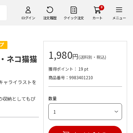
0
ログイン
注文履歴
クイック注文
カート
メニュー
1,980
円
・ネコ猫猫
(送料別・税込)
獲得ポイント： 19 pt
商品番号
9983401210
キャライラストを
の収納としてもぴ
数量