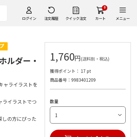
0
ログイン
注文履歴
クイック注文
カート
メニュー
1,760
円
ホルダー・
(送料別・税込)
獲得ポイント： 17 pt
商品番号
9983401209
キャライラストを
ャライラストでつ
数量
探しの方にぴった