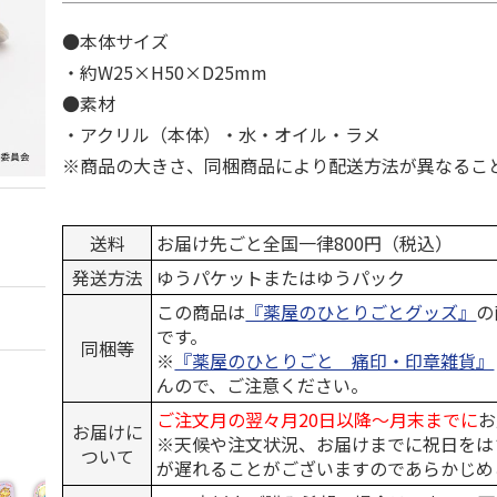
●本体サイズ
・約W25×H50×D25mm
●素材
・アクリル（本体）・水・オイル・ラメ
※商品の大きさ、同梱商品により配送方法が異なるこ
送料
お届け先ごと全国一律800円（税込）
発送方法
ゆうパケットまたはゆうパック
この商品は
『薬屋のひとりごとグッズ』
の
です。
同梱等
※
『薬屋のひとりごと 痛印・印章雑貨』
んので、ご注意ください。
ご注文月の翌々月20日以降～月末までに
お
お届けに
※天候や注文状況、お届けまでに祝日をは
ついて
が遅れることがございますのであらかじめ