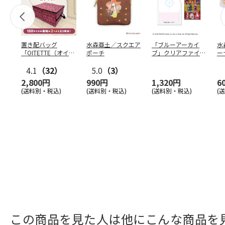
置き配バッグ
水森亜土／スクエア
「ブルーアーカイ
水
「OITETTE（オイテ
ポーチ
ブ」クリアファイル
ー
ッテ）」
&ステッカーセット
4.1
（32）
5.0
（3）
2,800円
990円
1,320円
6
(送料別・税込)
(送料別・税込)
(送料別・税込)
(
この商品を見た人は他にこんな商品を