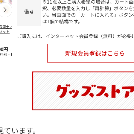
※11点以上ご購入希望の場合は、カート画
択、必要数量を入力し「再計算」ボタンを
備考
い。当画面での「カートに入れる」ボタン
は1個で結構です。
森亜土／ステッカ
リラックマ／マルチ
ポムポムプリン30th
アニメ『ジョ
セット
ケース
おもちもちもちマス
奇妙な冒険 
ご購入には、インターネット会員登録（無料）が必要
コット
風』チョコラ
5.0
（6）
セッ
5.0
…
（7）
00円
1,100円
2,200円
1,969円
新規会員登録はこちら
送料別・税込)
(送料別・税込)
(送料別・税込)
(送料別・税込
見ています。