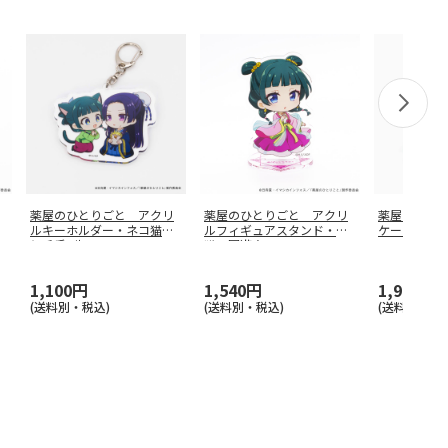
薬屋のひとりごと アクリ
薬屋のひとりごと アクリ
薬屋のひと
ルキーホルダー・ネコ猫猫
ルフィギュアスタンド・猫
ケース・ネ
と壬氏_牛
…
猫 園遊会
…
1,100円
1,540円
1,980円
(送料別・税込)
(送料別・税込)
(送料別・税込