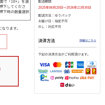
面で「10+」を選
配送期間
押下してくださ
2025年06月20日～2026年11月30日
押下時の数量選択
配送方法
ゆうパック
お届け日
指定不可
ジョの
令和八年七月場所
ポムポムプリン30th
リラックマ／クリア
黄金の
優勝力士純金製小判
おもちもちもちクッ
ファイル３点セット
のし
対応不可
になります。
ータと
【安青錦】
ション
605,000円
4,950円
750円
決済方法
詳細はこちら
)
(送料・税込)
(送料別・税込)
(送料別・税込)
下記の決済方法がご利用頂けます。