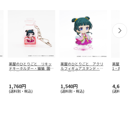
薬屋のひとりごと リキッ
薬屋のひとりごと アクリ
薬屋のひとり
ドキーホルダー・猫猫_園遊
ルフィギュアスタンド・猫
1・丸印18m
会衣裳
猫 園遊会
…
1,760円
1,540円
4,620円
(送料別・税込)
(送料別・税込)
(送料別・税込