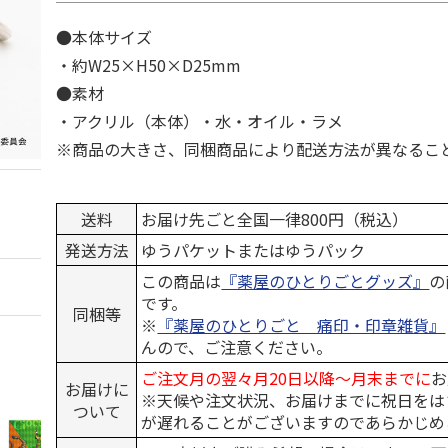
●本体サイズ
・約W25×H50×D25mm
●素材
・アクリル（本体）・水・オイル・ラメ
※商品の大きさ、同梱商品により配送方法が異なるこ
送料
お届け先ごと全国一律800円（税込）
発送方法
ゆうパケットまたはゆうパック
この商品は
『薬屋のひとりごとグッズ』
の
です。
同梱等
※
『薬屋のひとりごと 痛印・印章雑貨』
んので、ご注意ください。
ご注文月の翌々月20日以降～月末までに
お
お届けに
※天候や注文状況、お届けまでに祝日をは
ついて
が遅れることがございますのであらかじめ