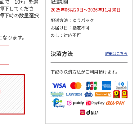
面で「10+」を選
配送期間
押下してくださ
2025年06月20日～2026年11月30日
押下時の数量選択
配送方法
ゆうパック
お届け日
指定不可
月場所
リラックマ／クリア
「犬夜叉」アクリル
大谷翔平 THE
製小判
ファイル３点セット
ジオラマスタンド
GOLDEN TWO-WAY
のし
対応不可
になります。
（殺生丸）
アクリルス
…
5.0
（4）
5.0
（4）
円
750円
3,300円
2,750円
決済方法
詳細はこちら
(送料別・税込)
(送料別・税込)
(送料別・税込)
下記の決済方法がご利用頂けます。