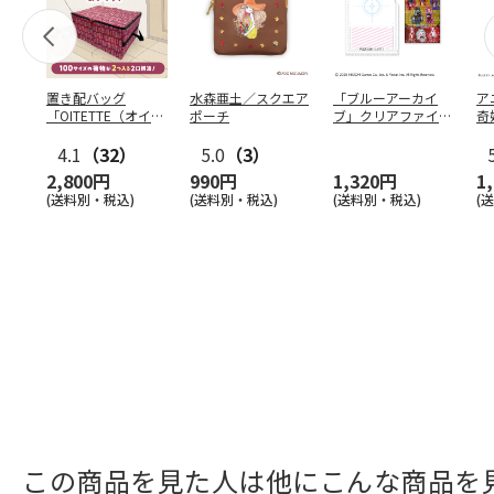
置き配バッグ
水森亜土／スクエア
「ブルーアーカイ
ア
「OITETTE（オイテ
ポーチ
ブ」クリアファイル
奇
ッテ）」
&ステッカーセット
風
4.1
（32）
5.0
（3）
セ
2,800円
990円
1,320円
1
(送料別・税込)
(送料別・税込)
(送料別・税込)
(
この商品を見た人は他にこんな商品を