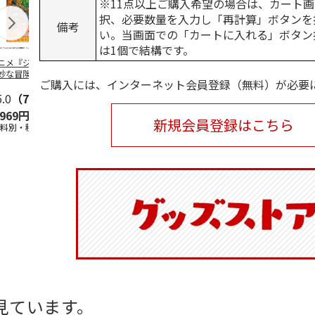
※11点以上ご購入希望の場合は、カート画
択、必要数量を入力し「再計算」ボタンを
備考
い。当画面での「カートに入れる」ボタン
は1個で結構です。
ニメ『ジョジョの
水森亜土／ステッカ
リラックマ／マルチ
令和八年七
妙な冒険 黄金の
ーセット
ケース
優勝力士純金
ご購入には、インターネット会員登録（無料）が必要
』チョコラータと
【安青錦】
ッ
5.0
…
（7）
5.0
（6）
,969円
600円
1,100円
605,000
新規会員登録はこちら
送料別・税込)
(送料別・税込)
(送料別・税込)
(送料・税込)
見ています。