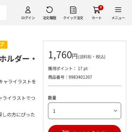
0
ログイン
注文履歴
クイック注文
カート
メニュー
1,760
円
ホルダー・
(送料別・税込)
獲得ポイント： 17 pt
商品番号
9983401207
キャライラストを
ャライラストでつ
数量
探しの方にぴった