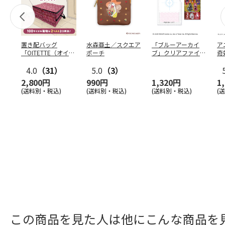
置き配バッグ
水森亜土／スクエア
「ブルーアーカイ
ア
「OITETTE（オイテ
ポーチ
ブ」クリアファイル
奇
ッテ）」
&ステッカーセット
風
4.0
（31）
5.0
（3）
セ
2,800円
990円
1,320円
1
(送料別・税込)
(送料別・税込)
(送料別・税込)
(
この商品を見た人は他にこんな商品を