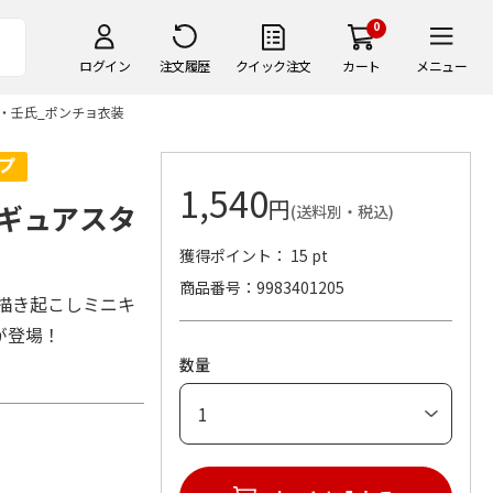
0
ログイン
注文履歴
クイック注文
カート
メニュー
・壬氏_ポンチョ衣装
1,540
円
ギュアスタ
(送料別・税込)
獲得ポイント： 15 pt
商品番号
9983401205
描き起こしミニキ
が登場！
数量