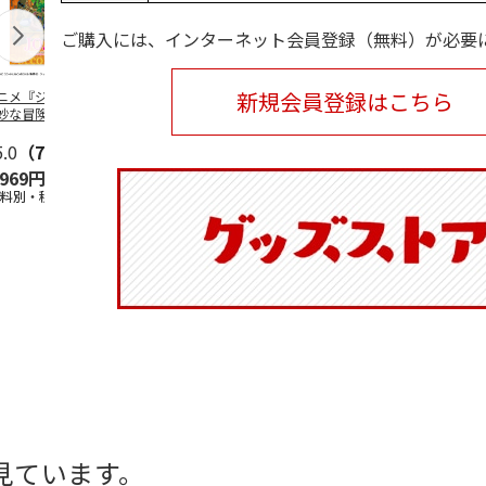
ご購入には、インターネット会員登録（無料）が必要
新規会員登録はこちら
ニメ『ジョジョの
水森亜土／ステッカ
リラックマ／マルチ
令和八年七
妙な冒険 黄金の
ーセット
ケース
優勝力士純金
』チョコラータと
【安青錦】
ッ
5.0
…
（7）
5.0
（6）
,969円
600円
1,100円
605,000
送料別・税込)
(送料別・税込)
(送料別・税込)
(送料・税込)
見ています。