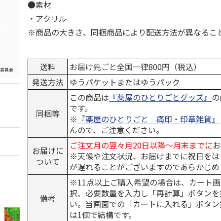
●素材
・アクリル
※商品の大きさ、同梱商品により配送方法が異なるこ
送料
お届け先ごと全国一律800円（税込）
発送方法
ゆうパケットまたはゆうパック
この商品は
『薬屋のひとりごとグッズ』
の
です。
同梱等
※
『薬屋のひとりごと 痛印・印章雑貨』
んので、ご注意ください。
ご注文月の翌々月20日以降～月末までに
お
お届けに
※天候や注文状況、お届けまでに祝日をは
ついて
が遅れることがございますのであらかじめ
※11点以上ご購入希望の場合は、カート画
択、必要数量を入力し「再計算」ボタンを
備考
い。当画面での「カートに入れる」ボタン
は1個で結構です。