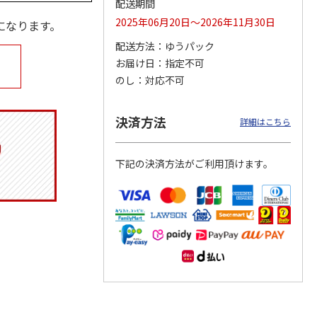
配送期間
2025年06月20日～2026年11月30日
になります。
配送方法
ゆうパック
お届け日
指定不可
月場所
リラックマ／クリア
「犬夜叉」アクリル
大谷翔平 THE
製小判
ファイル３点セット
ジオラマスタンド
GOLDEN TWO-WAY
のし
対応不可
（殺生丸）
アクリルス
…
5.0
（4）
5.0
（4）
円
750円
3,300円
2,750円
決済方法
詳細はこちら
(送料別・税込)
(送料別・税込)
(送料別・税込)
下記の決済方法がご利用頂けます。