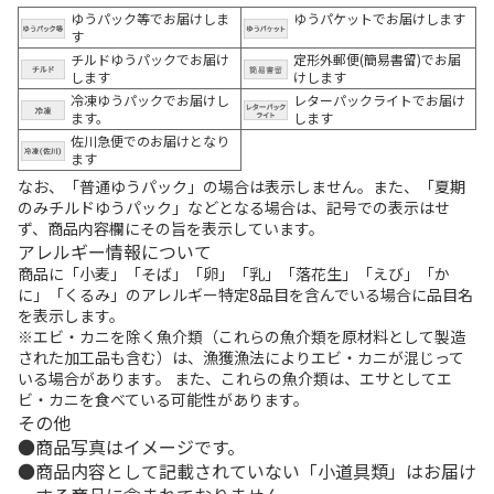
ゆうパック等でお届けしま
ゆうパケットでお届けします
す
チルドゆうパックでお届け
定形外郵便(簡易書留)でお届
します
けします
冷凍ゆうパックでお届けし
レターパックライトでお届け
ます。
します
佐川急便でのお届けとなり
ます
なお、「普通ゆうパック」の場合は表示しません。また、「夏期
のみチルドゆうパック」などとなる場合は、記号での表示はせ
ず、商品内容欄にその旨を表示しています。
アレルギー情報について
商品に「小麦」「そば」「卵」「乳」「落花生」「えび」「か
に」「くるみ」のアレルギー特定8品目を含んでいる場合に品目名
を表示します。
※エビ・カニを除く魚介類（これらの魚介類を原材料として製造
された加工品も含む）は、漁獲漁法によりエビ・カニが混じって
いる場合があります。 また、これらの魚介類は、エサとしてエ
ビ・カニを食べている可能性があります。
その他
商品写真はイメージです。
商品内容として記載されていない「小道具類」はお届け