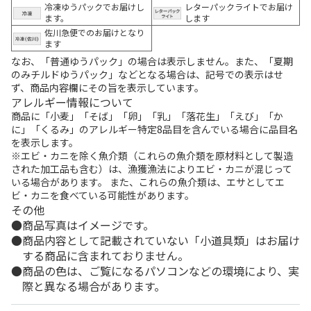
冷凍ゆうパックでお届けし
レターパックライトでお届け
ます。
します
佐川急便でのお届けとなり
ます
なお、「普通ゆうパック」の場合は表示しません。また、「夏期
のみチルドゆうパック」などとなる場合は、記号での表示はせ
ず、商品内容欄にその旨を表示しています。
アレルギー情報について
商品に「小麦」「そば」「卵」「乳」「落花生」「えび」「か
に」「くるみ」のアレルギー特定8品目を含んでいる場合に品目名
を表示します。
※エビ・カニを除く魚介類（これらの魚介類を原材料として製造
された加工品も含む）は、漁獲漁法によりエビ・カニが混じって
いる場合があります。 また、これらの魚介類は、エサとしてエ
ビ・カニを食べている可能性があります。
その他
商品写真はイメージです。
商品内容として記載されていない「小道具類」はお届け
する商品に含まれておりません。
商品の色は、ご覧になるパソコンなどの環境により、実
際と異なる場合があります。