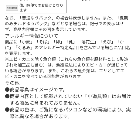
佐川急便でのお届けとなり
ます
なお、「普通ゆうパック」の場合は表示しません。また、「夏期
のみチルドゆうパック」などとなる場合は、記号での表示はせ
ず、商品内容欄にその旨を表示しています。
アレルギー情報について
商品に「小麦」「そば」「卵」「乳」「落花生」「えび」「か
に」「くるみ」のアレルギー特定8品目を含んでいる場合に品目名
を表示します。
※エビ・カニを除く魚介類（これらの魚介類を原材料として製造
された加工品も含む）は、漁獲漁法によりエビ・カニが混じって
いる場合があります。 また、これらの魚介類は、エサとしてエ
ビ・カニを食べている可能性があります。
その他
商品写真はイメージです。
商品内容として記載されていない「小道具類」はお届け
する商品に含まれておりません。
商品の色は、ご覧になるパソコンなどの環境により、実
際と異なる場合があります。