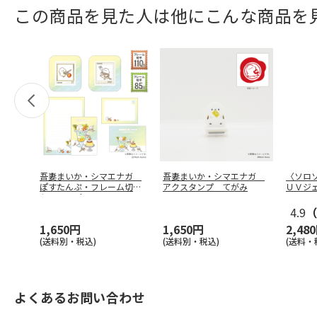
この商品を見た人は他にこんな商品を
吾妻まいか・シマエナガ
吾妻まいか・シマエナガ
〈ソロ
ぽすたんぷ・フレーム切手
アクスタンプ てがみ
ＵＶジ
セット パ
…
4.9
（
1,650円
1,650円
2,48
(送料別・税込)
(送料別・税込)
(送料・
よくあるお問い合わせ