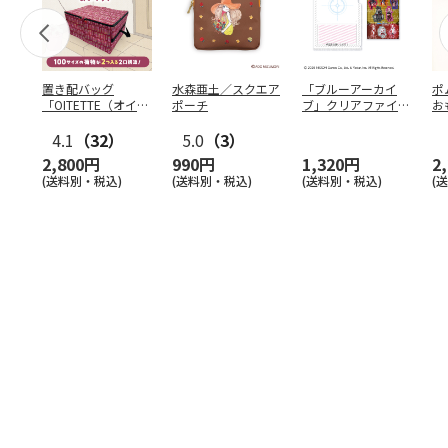
置き配バッグ
水森亜土／スクエア
「ブルーアーカイ
ポ
「OITETTE（オイテ
ポーチ
ブ」クリアファイル
お
ッテ）」
&ステッカーセット
コ
4.1
（32）
5.0
（3）
2,800円
990円
1,320円
2
(送料別・税込)
(送料別・税込)
(送料別・税込)
(