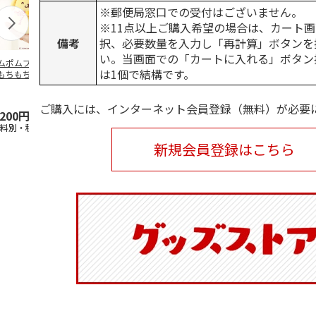
※郵便局窓口での受付はございません。
※11点以上ご購入希望の場合は、カート画
備考
択、必要数量を入力し「再計算」ボタンを
い。当画面での「カートに入れる」ボタン
ムポムプリン30th
ポムポムプリン30th
水森亜土／ステッカ
リラックマ／
は1個で結構です。
もちもちもちマス
おもちもちもちクッ
ーセット
ケース
ット
ション
5.0
（6）
ご購入には、インターネット会員登録（無料）が必要
,200円
4,950円
600円
1,100円
送料別・税込)
(送料別・税込)
(送料別・税込)
(送料別・税込
新規会員登録はこちら