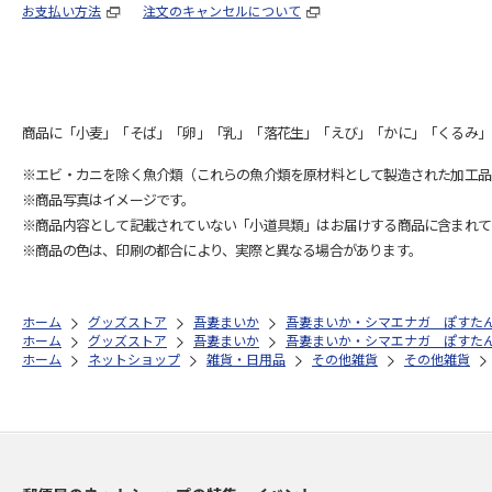
お支払い方法
注文のキャンセルについて
商品に「小麦」「そば」「卵」「乳」「落花生」「えび」「かに」「くるみ」
※エビ・カニを除く魚介類（これらの魚介類を原材料として製造された加工品
※商品写真はイメージです。
※商品内容として記載されていない「小道具類」はお届けする商品に含まれて
※商品の色は、印刷の都合により、実際と異なる場合があります。
ホーム
グッズストア
吾妻まいか
吾妻まいか・シマエナガ ぽすた
ホーム
グッズストア
吾妻まいか
吾妻まいか・シマエナガ ぽすた
ホーム
ネットショップ
雑貨・日用品
その他雑貨
その他雑貨