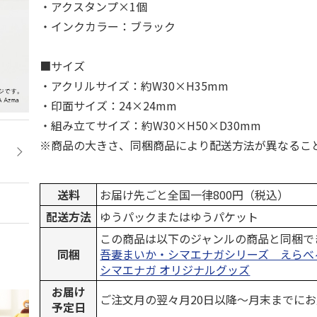
・アクスタンプ×1個
・インクカラー：ブラック
■サイズ
・アクリルサイズ：約W30×H35mm
・印面サイズ：24×24mm
・組み立てサイズ：約W30×H50×D30mm
※商品の大きさ、同梱商品により配送方法が異なるこ
送料
お届け先ごと全国一律800円（税込）
配送方法
ゆうパックまたはゆうパケット
この商品は以下のジャンルの商品と同梱で
同梱
吾妻まいか・シマエナガシリーズ えらべ
シマエナガ オリジナルグッズ
お届け
ご注文月の翌々月20日以降～月末までに
予定日