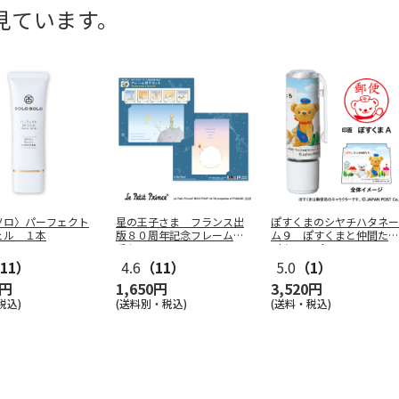
見ています。
ソロ〉パーフェクト
星の王子さま フランス出
ぽすくまのシヤチハタネー
ェル １本
版８０周年記念フレーム切
ム９ ぽすくまと仲間たち
手セット
（クリップ
…
11）
4.6
（11）
5.0
（1）
0円
1,650円
3,520円
税込)
(送料別・税込)
(送料・税込)