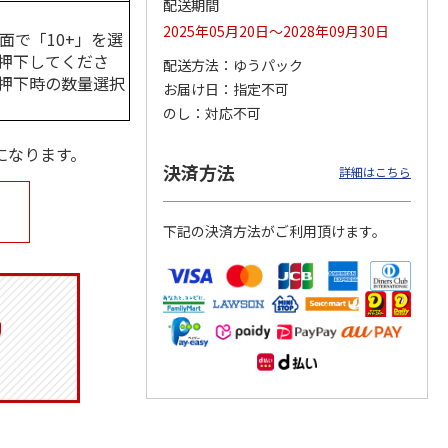
配送期間
2025年05月20日～2028年09月30日
面で「10+」を選
押下してくださ
配送方法
ゆうパック
押下時の数量選択
お届け日
指定不可
マルチ
アニメ『ジョジョの
ポムポムプリン30th
令和八年七月場所
奇妙な冒険 黄金の
日付印 Lサイズ
優勝力士純金製小判
のし
対応不可
風』チョコラータと
【安青錦】
セッ
5.0
…
（7）
になります。
1,969円
4,950円
605,000円
決済方法
詳細はこちら
)
(送料別・税込)
(送料別・税込)
(送料・税込)
下記の決済方法がご利用頂けます。