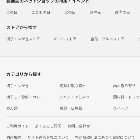
郵便局のネットショップの特集・イベント
母の日
こどもの日
父の日
お中元
敬老の日
ストアから探す
切手・はがきストア
ギフトストア
食品・グルメストア
カテゴリから探す
切手・はがき
海鮮お取り寄せ
肉お取り寄せ
梅干し・惣菜・カレー
ジャム・はちみつ
調味料・ドレッ
めん類
雑貨・日用品
スイーツ
ご利用ガイド
よくあるご質問
お問い合わせ
利用規約
サイト運営会社について
特定商取引法に基づく表記について