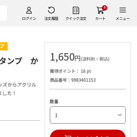
0
ログイン
注文履歴
クイック注文
カート
メニュー
1,650
円
タンプ か
(送料別・税込)
獲得ポイント： 16 pt
商品番号
9983401153
ッズからアクリル
ました！
数量