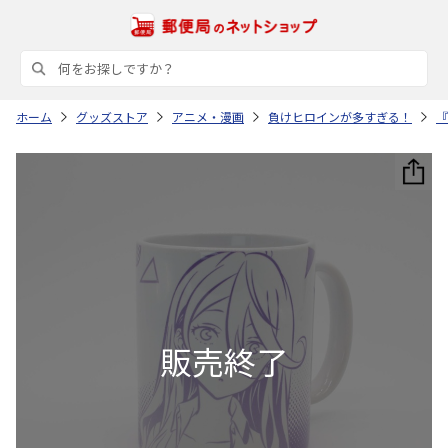
ホーム
グッズストア
アニメ・漫画
負けヒロインが多すぎる！
『