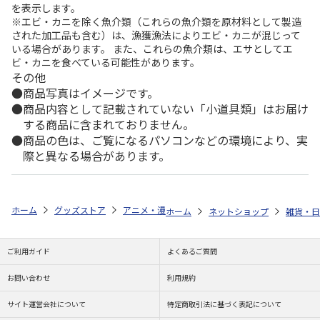
を表示します。
※エビ・カニを除く魚介類（これらの魚介類を原材料として製造
された加工品も含む）は、漁獲漁法によりエビ・カニが混じって
いる場合があります。 また、これらの魚介類は、エサとしてエ
ビ・カニを食べている可能性があります。
その他
商品写真はイメージです。
商品内容として記載されていない「小道具類」はお届け
する商品に含まれておりません。
商品の色は、ご覧になるパソコンなどの環境により、実
際と異なる場合があります。
ホーム
グッズストア
アニメ・漫画
負けヒロインが多すぎる！
負
ホーム
ネットショップ
雑貨・日
ご利用ガイド
よくあるご質問
お問い合わせ
利用規約
サイト運営会社について
特定商取引法に基づく表記について