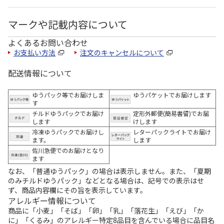
マークや記載内容について
よくあるお問い合わせ
お支払い方法
注文のキャンセルについて
配送情報について
ゆうパック等でお届けしま
ゆうパケットでお届けします
す
チルドゆうパックでお届け
定形外郵便(簡易書留)でお届
します
けします
冷凍ゆうパックでお届けし
レターパックライトでお届け
ます。
します
佐川急便でのお届けとなり
ます
なお、「普通ゆうパック」の場合は表示しません。また、「夏期
のみチルドゆうパック」などとなる場合は、記号での表示はせ
ず、商品内容欄にその旨を表示しています。
アレルギー情報について
商品に「小麦」「そば」「卵」「乳」「落花生」「えび」「か
に」「くるみ」のアレルギー特定8品目を含んでいる場合に品目名