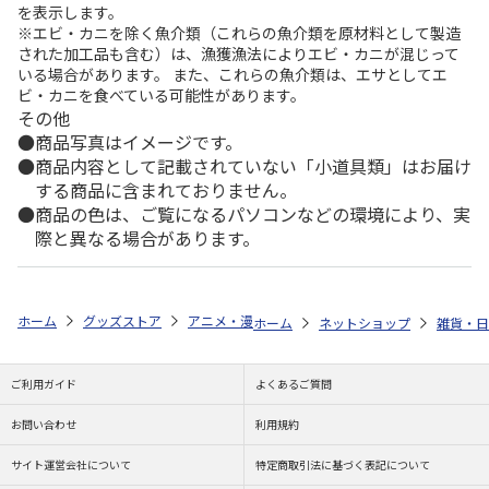
を表示します。
※エビ・カニを除く魚介類（これらの魚介類を原材料として製造
された加工品も含む）は、漁獲漁法によりエビ・カニが混じって
いる場合があります。 また、これらの魚介類は、エサとしてエ
ビ・カニを食べている可能性があります。
その他
商品写真はイメージです。
商品内容として記載されていない「小道具類」はお届け
する商品に含まれておりません。
商品の色は、ご覧になるパソコンなどの環境により、実
際と異なる場合があります。
ホーム
グッズストア
アニメ・漫画
負けヒロインが多すぎる！
負
ホーム
ネットショップ
雑貨・日
ご利用ガイド
よくあるご質問
お問い合わせ
利用規約
サイト運営会社について
特定商取引法に基づく表記について