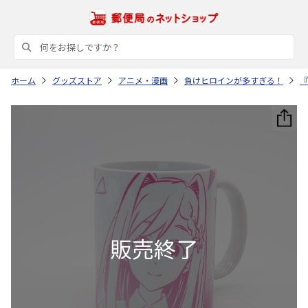
ホーム
グッズストア
アニメ・漫画
負けヒロインが多すぎる！
『