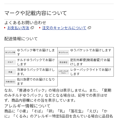
マークや記載内容について
よくあるお問い合わせ
お支払い方法
注文のキャンセルについて
配送情報について
ゆうパック等でお届けしま
ゆうパケットでお届けします
す
チルドゆうパックでお届け
定形外郵便(簡易書留)でお届
します
けします
冷凍ゆうパックでお届けし
レターパックライトでお届け
ます。
します
佐川急便でのお届けとなり
ます
なお、「普通ゆうパック」の場合は表示しません。また、「夏期
のみチルドゆうパック」などとなる場合は、記号での表示はせ
ず、商品内容欄にその旨を表示しています。
アレルギー情報について
商品に「小麦」「そば」「卵」「乳」「落花生」「えび」「か
に」「くるみ」のアレルギー特定8品目を含んでいる場合に品目名