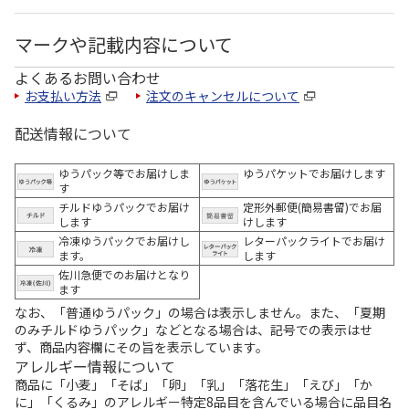
マークや記載内容について
よくあるお問い合わせ
お支払い方法
注文のキャンセルについて
配送情報について
ゆうパック等でお届けしま
ゆうパケットでお届けします
す
チルドゆうパックでお届け
定形外郵便(簡易書留)でお届
します
けします
冷凍ゆうパックでお届けし
レターパックライトでお届け
ます。
します
佐川急便でのお届けとなり
ます
なお、「普通ゆうパック」の場合は表示しません。また、「夏期
のみチルドゆうパック」などとなる場合は、記号での表示はせ
ず、商品内容欄にその旨を表示しています。
アレルギー情報について
商品に「小麦」「そば」「卵」「乳」「落花生」「えび」「か
に」「くるみ」のアレルギー特定8品目を含んでいる場合に品目名