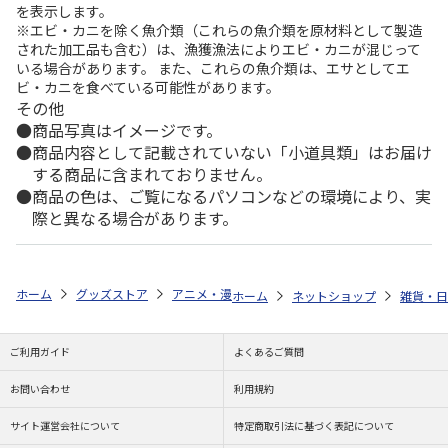
を表示します。
※エビ・カニを除く魚介類（これらの魚介類を原材料として製造
された加工品も含む）は、漁獲漁法によりエビ・カニが混じって
いる場合があります。 また、これらの魚介類は、エサとしてエ
ビ・カニを食べている可能性があります。
その他
商品写真はイメージです。
商品内容として記載されていない「小道具類」はお届け
する商品に含まれておりません。
商品の色は、ご覧になるパソコンなどの環境により、実
際と異なる場合があります。
ホーム
グッズストア
アニメ・漫画
負けヒロインが多すぎる！
負
ホーム
ネットショップ
雑貨・日
ご利用ガイド
よくあるご質問
お問い合わせ
利用規約
サイト運営会社について
特定商取引法に基づく表記について