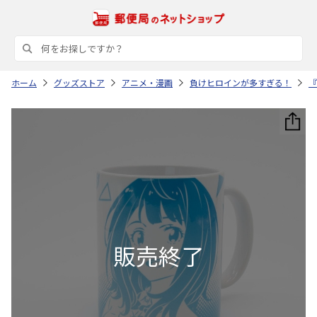
ホーム
グッズストア
アニメ・漫画
負けヒロインが多すぎる！
『