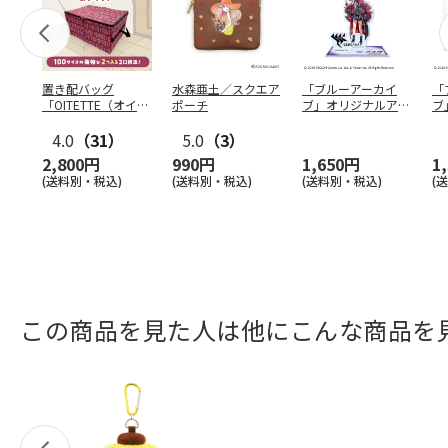
置き配バッグ
水森亜土／スクエア
「ブルーアーカイ
「
「OITETTE（オイテ
ポーチ
ブ」オリジナルアク
ブ
ッテ）」
リルスタンド（イロ
&
4.0
（31）
5.0
（3）
ハ）
2,800円
990円
1,650円
1
(送料別・税込)
(送料別・税込)
(送料別・税込)
(
この商品を見た人は他にこんな商品を