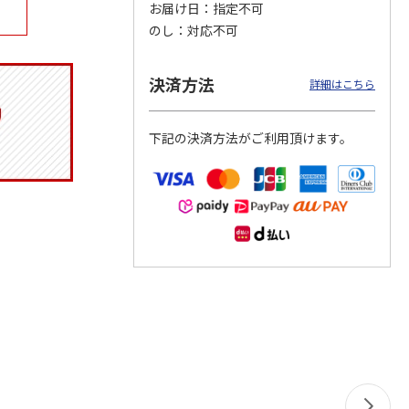
お届け日
指定不可
のし
対応不可
決済方法
マルチ
令和八年七月場所
リラックマ／クリア
「犬夜叉」アクリル
詳細はこちら
優勝力士純金製小判
ファイル３点セット
ジオラマスタンド
【安青錦】
（殺生丸）
5.0
（4）
下記の決済方法がご利用頂けます。
605,000円
750円
3,300円
)
(送料・税込)
(送料別・税込)
(送料別・税込)