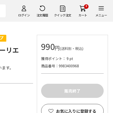
0
ログイン
注文履歴
クイック注文
カート
メニュー
990
円
ーリエ
(送料別・税込)
獲得ポイント： 9 pt
商品番号
9983400968
います。
お気に入りに登録する