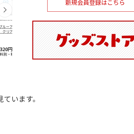
新規会員登録はこちら
ブルーアーカイ
アニメ『ジョジョの
水森亜土／ステッカ
リラックマ／
」クリアファイル
奇妙な冒険 黄金の
ーセット
ケース
ステッカーセット
風』チョコラータと
セッ
5.0
…
（7）
5.0
（6）
,320円
1,969円
600円
1,100円
送料別・税込)
(送料別・税込)
(送料別・税込)
(送料別・税込
見ています。