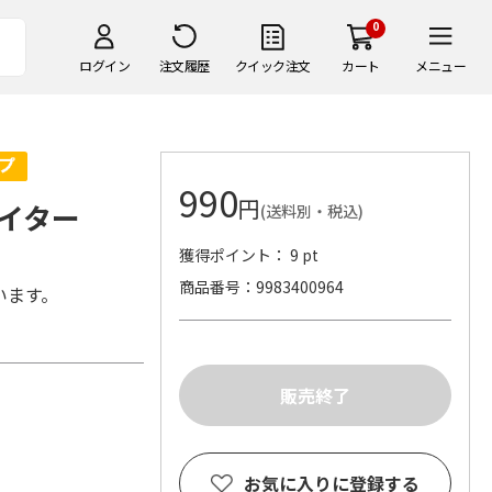
0
ログイン
注文履歴
クイック注文
カート
メニュー
990
円
イター
(送料別・税込)
獲得ポイント： 9 pt
商品番号
9983400964
います。
お気に入りに登録する