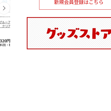
新規会員登録はこちら
ブルーアーカイ
アニメ『ジョジョの
水森亜土／ステッカ
リラックマ／
」クリアファイル
奇妙な冒険 黄金の
ーセット
ケース
ステッカーセット
風』チョコラータと
セッ
5.0
…
（7）
5.0
（6）
,320円
1,969円
600円
1,100円
送料別・税込)
(送料別・税込)
(送料別・税込)
(送料別・税込