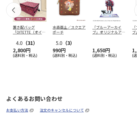
置き配バッグ
水森亜土／スクエア
「ブルーアーカイ
「
「OITETTE（オイテ
ポーチ
ブ」オリジナルアク
ブ
ッテ）」
リルスタンド（イロ
&
4.0
（31）
5.0
（3）
ハ）
2,800円
990円
1,650円
1
(送料別・税込)
(送料別・税込)
(送料別・税込)
(
よくあるお問い合わせ
お支払い方法
注文のキャンセルについて