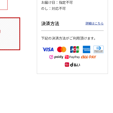
お届け日
指定不可
のし
対応不可
決済方法
マルチ
令和八年七月場所
リラックマ／クリア
「犬夜叉」アクリル
詳細はこちら
優勝力士純金製小判
ファイル３点セット
ジオラマスタンド
【安青錦】
（殺生丸）
5.0
（4）
下記の決済方法がご利用頂けます。
605,000円
750円
3,300円
)
(送料・税込)
(送料別・税込)
(送料別・税込)