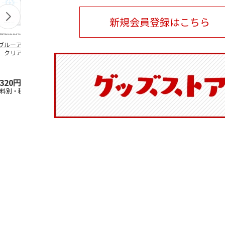
新規会員登録はこちら
ブルーアーカイ
アニメ『ジョジョの
水森亜土／ステッカ
リラックマ／
」クリアファイル
奇妙な冒険 黄金の
ーセット
ケース
ステッカーセット
風』チョコラータと
セッ
5.0
…
（7）
5.0
（6）
,320円
1,969円
600円
1,100円
送料別・税込)
(送料別・税込)
(送料別・税込)
(送料別・税込