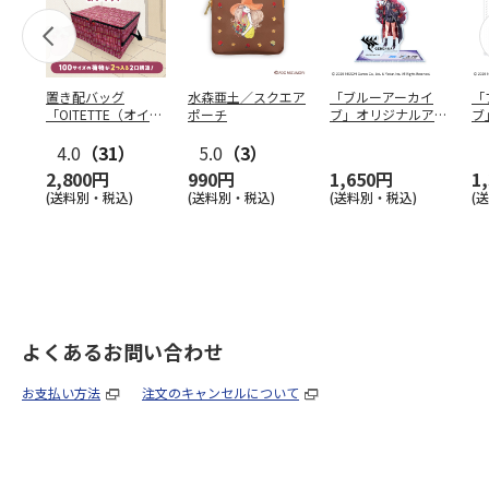
置き配バッグ
水森亜土／スクエア
「ブルーアーカイ
「
「OITETTE（オイテ
ポーチ
ブ」オリジナルアク
ブ
ッテ）」
リルスタンド（イロ
&
4.0
（31）
5.0
（3）
ハ）
2,800円
990円
1,650円
1
(送料別・税込)
(送料別・税込)
(送料別・税込)
(
よくあるお問い合わせ
お支払い方法
注文のキャンセルについて