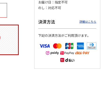
お届け日
指定不可
のし
対応不可
決済方法
マルチ
令和八年七月場所
リラックマ／クリア
「犬夜叉」アクリル
詳細はこちら
優勝力士純金製小判
ファイル３点セット
ジオラマスタンド
【安青錦】
（殺生丸）
5.0
（4）
下記の決済方法がご利用頂けます。
605,000円
750円
3,300円
)
(送料・税込)
(送料別・税込)
(送料別・税込)