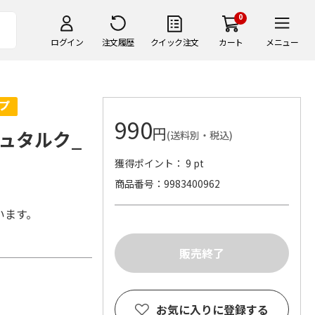
0
ログイン
注文履歴
クイック注文
カート
メニュー
990
円
ュタルク_
(送料別・税込)
獲得ポイント： 9 pt
商品番号
9983400962
います。
お気に入りに登録する