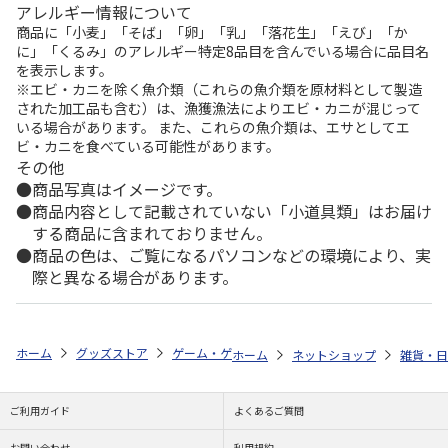
アレルギー情報について
商品に「小麦」「そば」「卵」「乳」「落花生」「えび」「か
に」「くるみ」のアレルギー特定8品目を含んでいる場合に品目名
を表示します。
※エビ・カニを除く魚介類（これらの魚介類を原材料として製造
された加工品も含む）は、漁獲漁法によりエビ・カニが混じって
いる場合があります。 また、これらの魚介類は、エサとしてエ
ビ・カニを食べている可能性があります。
その他
商品写真はイメージです。
商品内容として記載されていない「小道具類」はお届け
する商品に含まれておりません。
商品の色は、ご覧になるパソコンなどの環境により、実
際と異なる場合があります。
ホーム
グッズストア
ゲーム・ゲームキャラクター
英雄伝説 軌跡シ
ホーム
ネットショップ
雑貨・日
ご利用ガイド
よくあるご質問
お問い合わせ
利用規約