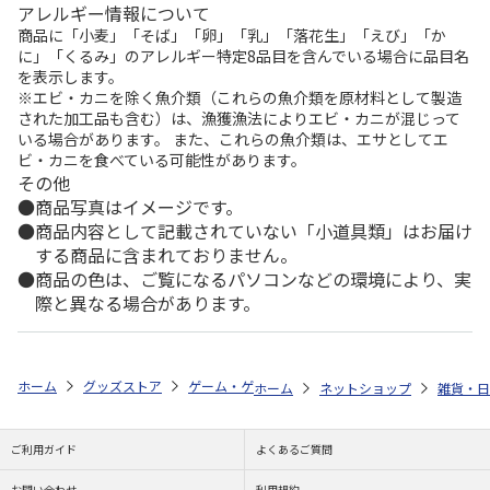
アレルギー情報について
商品に「小麦」「そば」「卵」「乳」「落花生」「えび」「か
に」「くるみ」のアレルギー特定8品目を含んでいる場合に品目名
を表示します。
※エビ・カニを除く魚介類（これらの魚介類を原材料として製造
された加工品も含む）は、漁獲漁法によりエビ・カニが混じって
いる場合があります。 また、これらの魚介類は、エサとしてエ
ビ・カニを食べている可能性があります。
その他
商品写真はイメージです。
商品内容として記載されていない「小道具類」はお届け
する商品に含まれておりません。
商品の色は、ご覧になるパソコンなどの環境により、実
際と異なる場合があります。
ホーム
グッズストア
ゲーム・ゲームキャラクター
英雄伝説 軌跡シ
ホーム
ネットショップ
雑貨・日
ご利用ガイド
よくあるご質問
お問い合わせ
利用規約