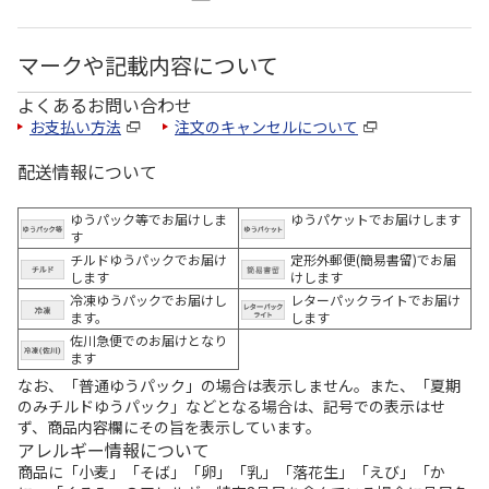
マークや記載内容について
よくあるお問い合わせ
お支払い方法
注文のキャンセルについて
配送情報について
ゆうパック等でお届けしま
ゆうパケットでお届けします
す
チルドゆうパックでお届け
定形外郵便(簡易書留)でお届
します
けします
冷凍ゆうパックでお届けし
レターパックライトでお届け
ます。
します
佐川急便でのお届けとなり
ます
なお、「普通ゆうパック」の場合は表示しません。また、「夏期
のみチルドゆうパック」などとなる場合は、記号での表示はせ
ず、商品内容欄にその旨を表示しています。
アレルギー情報について
商品に「小麦」「そば」「卵」「乳」「落花生」「えび」「か