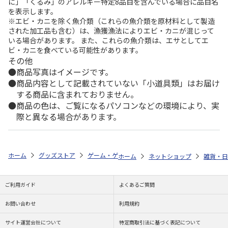
に」「くるみ」のアレルギー特定8品目を含んでいる場合に品目名
を表示します。
※エビ・カニを除く魚介類（これらの魚介類を原材料として製造
された加工品も含む）は、漁獲漁法によりエビ・カニが混じって
いる場合があります。 また、これらの魚介類は、エサとしてエ
ビ・カニを食べている可能性があります。
その他
商品写真はイメージです。
商品内容として記載されていない「小道具類」はお届け
する商品に含まれておりません。
商品の色は、ご覧になるパソコンなどの環境により、実
際と異なる場合があります。
ホーム
グッズストア
ゲーム・ゲームキャラクター
英雄伝説 軌跡シ
ホーム
ネットショップ
雑貨・日
ご利用ガイド
よくあるご質問
お問い合わせ
利用規約
サイト運営会社について
特定商取引法に基づく表記について