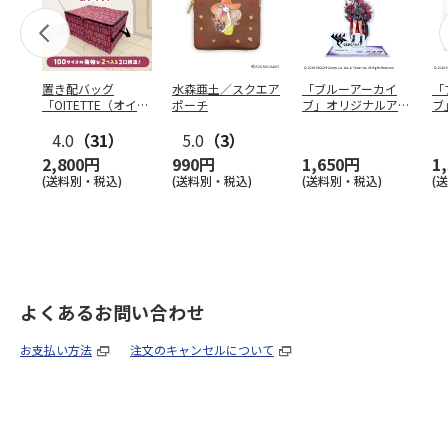
置き配バッグ
水森亜土／スクエア
「ブルーアーカイ
「
「OITETTE（オイテ
ポーチ
ブ」オリジナルアク
ブ
ッテ）」
リルスタンド（イロ
&
4.0
（31）
5.0
（3）
ハ）
2,800円
990円
1,650円
1
(送料別・税込)
(送料別・税込)
(送料別・税込)
(
よくあるお問い合わせ
お支払い方法
注文のキャンセルについて