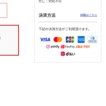
のし
対応不可
決済方法
詳細はこちら
マルチ
令和八年七月場所
リラックマ／クリア
「犬夜叉」アクリル
優勝力士純金製小判
ファイル３点セット
ジオラマスタンド
下記の決済方法がご利用頂けます。
【安青錦】
（殺生丸）
5.0
（4）
605,000円
750円
3,300円
)
(送料・税込)
(送料別・税込)
(送料別・税込)