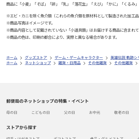
商品に「小麦」「そば」「卵」「乳」「落花生」「えび」「かに」「くるみ」
※エビ・カニを除く魚介類（これらの魚介類を原材料として製造された加工品
※商品写真はイメージです。
※商品内容として記載されていない「小道具類」はお届けする商品に含まれて
※商品の色は、印刷の都合により、実際と異なる場合があります。
ホーム
グッズストア
ゲーム・ゲームキャラクター
英雄伝説 軌跡シ
ホーム
ネットショップ
雑貨・日用品
その他雑貨
その他雑貨
郵便局のネットショップの特集・イベント
母の日
こどもの日
父の日
お中元
敬老の日
ストアから探す
切手・はがきストア
ギフトストア
食品・グルメストア