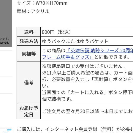
サイズ：W70×H70mm
素材：アクリル
送料
800円（税込）
発送方法
ゆうパックまたはゆうパケット
この商品は
「英雄伝説 軌跡シリーズ 20
同梱等
フレーム切手＆グッズ」
と同梱できます。
※郵便局窓口での受付はございません。
※11点以上ご購入希望の場合は、カート画
択、必要数量を入力し「再計算」ボタンを
備考
い。
当画面での「カートに入れる」ボタン押下
個で結構です。
お届け予
ご注文月の翌々月20日以降～末日までに
定日
ご購入には、インターネット会員登録（無料）が必要