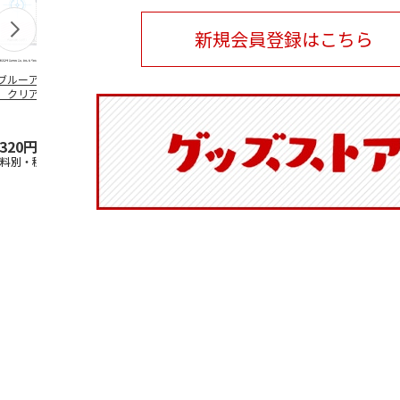
新規会員登録はこちら
ブルーアーカイ
アニメ『ジョジョの
水森亜土／ステッカ
リラックマ／
」クリアファイル
奇妙な冒険 黄金の
ーセット
ケース
ステッカーセット
風』チョコラータと
セッ
5.0
…
（7）
5.0
（6）
,320円
1,969円
600円
1,100円
送料別・税込)
(送料別・税込)
(送料別・税込)
(送料別・税込