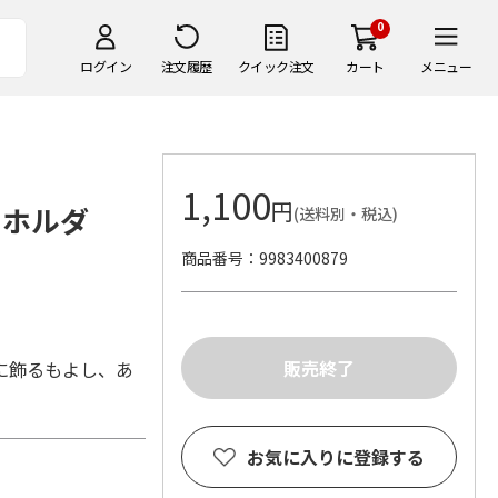
0
ログイン
注文履歴
クイック注文
カート
メニュー
1,100
円
ーホルダ
(送料別・税込)
商品番号
9983400879
に飾るもよし、あ
お気に入りに登録する