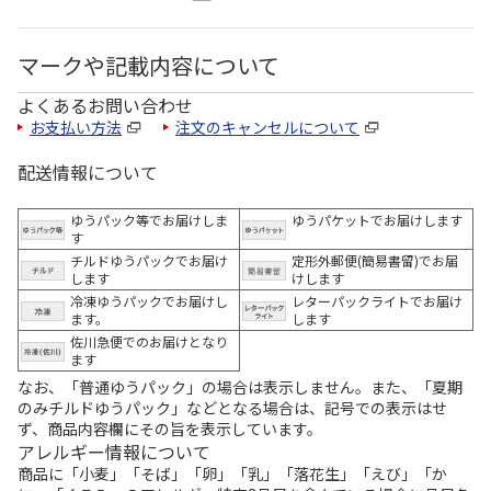
マークや記載内容について
よくあるお問い合わせ
お支払い方法
注文のキャンセルについて
配送情報について
ゆうパック等でお届けしま
ゆうパケットでお届けします
す
チルドゆうパックでお届け
定形外郵便(簡易書留)でお届
します
けします
冷凍ゆうパックでお届けし
レターパックライトでお届け
ます。
します
佐川急便でのお届けとなり
ます
なお、「普通ゆうパック」の場合は表示しません。また、「夏期
のみチルドゆうパック」などとなる場合は、記号での表示はせ
ず、商品内容欄にその旨を表示しています。
アレルギー情報について
商品に「小麦」「そば」「卵」「乳」「落花生」「えび」「か