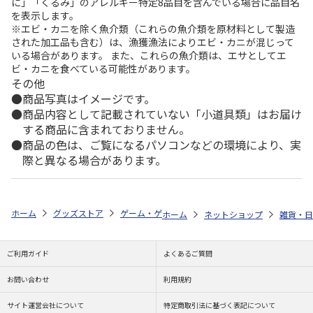
に」「くるみ」のアレルギー特定8品目を含んでいる場合に品目名
を表示します。
※エビ・カニを除く魚介類（これらの魚介類を原材料として製造
された加工品も含む）は、漁獲漁法によりエビ・カニが混じって
いる場合があります。 また、これらの魚介類は、エサとしてエ
ビ・カニを食べている可能性があります。
その他
商品写真はイメージです。
商品内容として記載されていない「小道具類」はお届け
する商品に含まれておりません。
商品の色は、ご覧になるパソコンなどの環境により、実
際と異なる場合があります。
ホーム
グッズストア
ゲーム・ゲームキャラクター
英雄伝説 軌跡シ
ホーム
ネットショップ
雑貨・日
ご利用ガイド
よくあるご質問
お問い合わせ
利用規約
サイト運営会社について
特定商取引法に基づく表記について