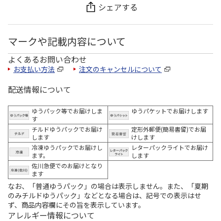
シェアする
マークや記載内容について
よくあるお問い合わせ
お支払い方法
注文のキャンセルについて
配送情報について
ゆうパック等でお届けしま
ゆうパケットでお届けします
す
チルドゆうパックでお届け
定形外郵便(簡易書留)でお届
します
けします
冷凍ゆうパックでお届けし
レターパックライトでお届け
ます。
します
佐川急便でのお届けとなり
ます
なお、「普通ゆうパック」の場合は表示しません。また、「夏期
のみチルドゆうパック」などとなる場合は、記号での表示はせ
ず、商品内容欄にその旨を表示しています。
アレルギー情報について