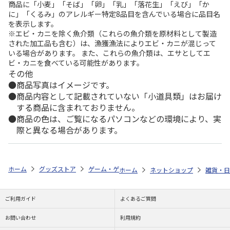
商品に「小麦」「そば」「卵」「乳」「落花生」「えび」「か
に」「くるみ」のアレルギー特定8品目を含んでいる場合に品目名
を表示します。
※エビ・カニを除く魚介類（これらの魚介類を原材料として製造
された加工品も含む）は、漁獲漁法によりエビ・カニが混じって
いる場合があります。 また、これらの魚介類は、エサとしてエ
ビ・カニを食べている可能性があります。
その他
商品写真はイメージです。
商品内容として記載されていない「小道具類」はお届け
する商品に含まれておりません。
商品の色は、ご覧になるパソコンなどの環境により、実
際と異なる場合があります。
ホーム
グッズストア
ゲーム・ゲームキャラクター
英雄伝説 軌跡シ
ホーム
ネットショップ
雑貨・日
ご利用ガイド
よくあるご質問
お問い合わせ
利用規約