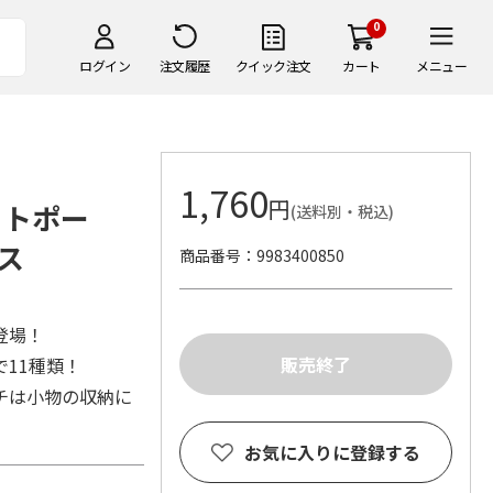
0
ログイン
注文履歴
クイック注文
カート
メニュー
1,760
円
ットポー
(送料別・税込)
ス
商品番号
9983400850
登場！
11種類！
チは小物の収納に
お気に入りに登録する