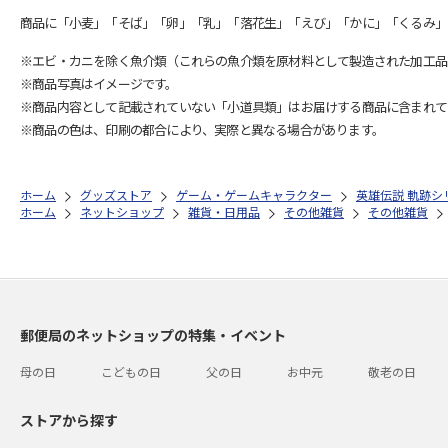
商品に「小麦」「そば」「卵」「乳」「落花生」「えび」「かに」「くるみ」
※エビ・カニを除く魚介類（これらの魚介類を原材料として製造された加工品
※商品写真はイメージです。
※商品内容として記載されていない「小道具類」はお届けする商品に含まれて
※商品の色は、印刷の都合により、実際と異なる場合があります。
ホーム
グッズストア
ゲーム・ゲームキャラクター
英雄伝説 軌跡シ
ホーム
ネットショップ
雑貨・日用品
その他雑貨
その他雑貨
郵便局のネットショップの特集・イベント
母の日
こどもの日
父の日
お中元
敬老の日
ストアから探す