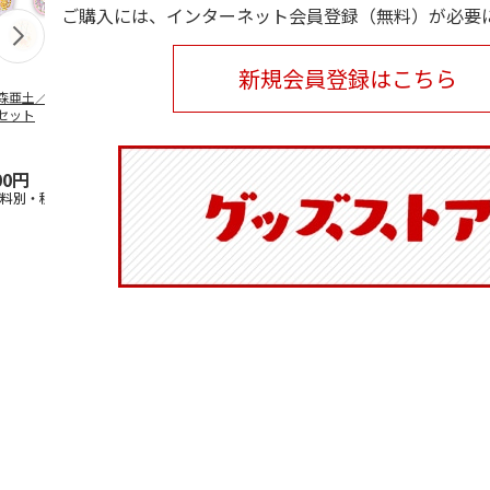
ご購入には、インターネット会員登録（無料）が必要
新規会員登録はこちら
森亜土／ステッカ
リラックマ／マルチ
ポムポムプリン30th
アニメ『ジョ
セット
ケース
おもちもちもちマス
奇妙な冒険 
コット
風』チョコラ
5.0
（6）
セッ
5.0
…
（7）
00円
1,100円
2,200円
1,969円
送料別・税込)
(送料別・税込)
(送料別・税込)
(送料別・税込