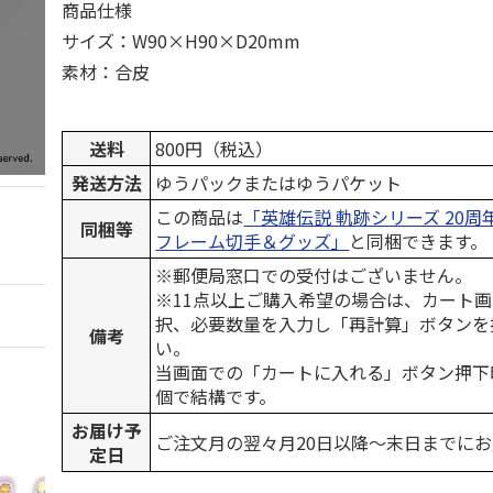
商品仕様
サイズ：W90×H90×D20mm
素材：合皮
送料
800円（税込）
発送方法
ゆうパックまたはゆうパケット
この商品は
「英雄伝説 軌跡シリーズ 20
同梱等
フレーム切手＆グッズ」
と同梱できます。
※郵便局窓口での受付はございません。
※11点以上ご購入希望の場合は、カート画
択、必要数量を入力し「再計算」ボタンを
備考
い。
当画面での「カートに入れる」ボタン押下
個で結構です。
お届け予
ご注文月の翌々月20日以降～末日までに
定日