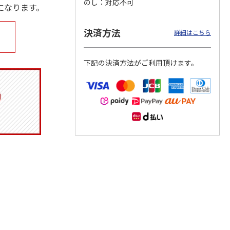
のし
対応不可
になります。
決済方法
詳細はこちら
ジョの
令和八年七月場所
ポムポムプリン30th
リラックマ／クリア
黄金の
優勝力士純金製小判
おもちもちもちクッ
ファイル３点セット
下記の決済方法がご利用頂けます。
ータと
【安青錦】
ション
605,000円
4,950円
750円
)
(送料・税込)
(送料別・税込)
(送料別・税込)