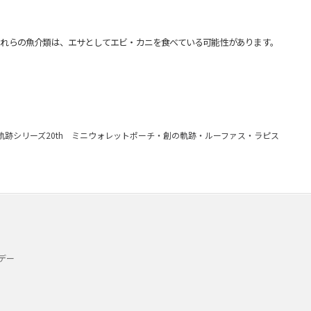
れらの魚介類は、エサとしてエビ・カニを食べている可能性があります。
軌跡シリーズ20th ミニウォレットポーチ・創の軌跡・ルーファス・ラピス
デー