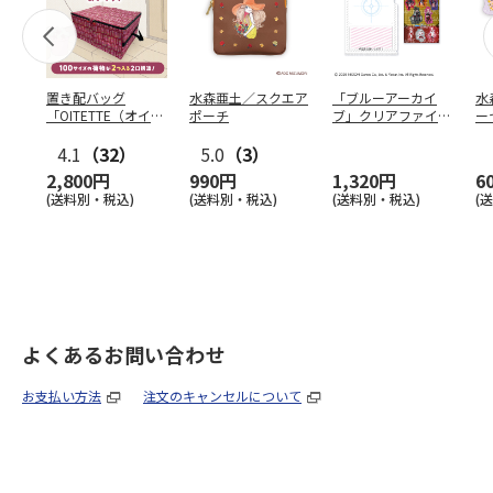
置き配バッグ
水森亜土／スクエア
「ブルーアーカイ
水
「OITETTE（オイテ
ポーチ
ブ」クリアファイル
ー
ッテ）」
&ステッカーセット
4.1
（32）
5.0
（3）
2,800円
990円
1,320円
6
(送料別・税込)
(送料別・税込)
(送料別・税込)
(
よくあるお問い合わせ
お支払い方法
注文のキャンセルについて