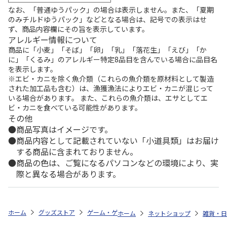
なお、「普通ゆうパック」の場合は表示しません。また、「夏期
のみチルドゆうパック」などとなる場合は、記号での表示はせ
ず、商品内容欄にその旨を表示しています。
アレルギー情報について
商品に「小麦」「そば」「卵」「乳」「落花生」「えび」「か
に」「くるみ」のアレルギー特定8品目を含んでいる場合に品目名
を表示します。
※エビ・カニを除く魚介類（これらの魚介類を原材料として製造
された加工品も含む）は、漁獲漁法によりエビ・カニが混じって
いる場合があります。 また、これらの魚介類は、エサとしてエ
ビ・カニを食べている可能性があります。
その他
商品写真はイメージです。
商品内容として記載されていない「小道具類」はお届け
する商品に含まれておりません。
商品の色は、ご覧になるパソコンなどの環境により、実
際と異なる場合があります。
ホーム
グッズストア
ゲーム・ゲームキャラクター
英雄伝説 軌跡シ
ホーム
ネットショップ
雑貨・日