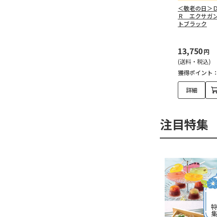
＜敬老の日＞
Ｒ エクサガ
トブラック
13,750
円
(送料・税込)
獲得ポイント
詳細
注目特集