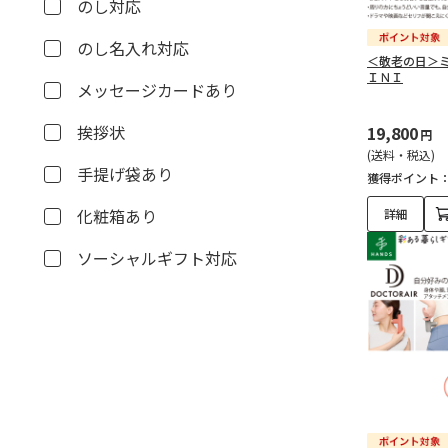
のし対応
のし名入れ対応
＜敬老の日＞
ＩＮＩ
メッセージカードあり
挨拶状
19,800
円
(送料・税込)
手提げ袋あり
獲得ポイント
化粧箱あり
詳細
ソーシャルギフト対応