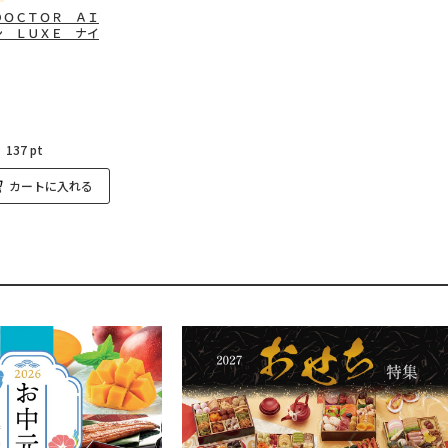
ＤＯＣＴＯＲ ＡＩ
ン ＬＵＸＥ ナイ
：
137 pt
カートに入れる