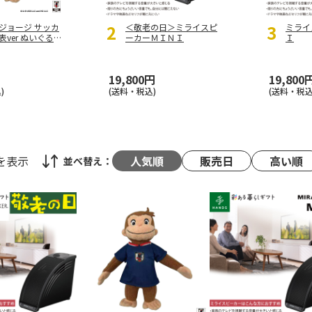
ジョージ サッカ
＜敬老の日＞ミライスピ
ミライ
ver ぬいぐる
ーカーＭＩＮＩ
Ｉ
19,800円
19,800
)
(送料・税込)
(送料・税込
を表示
人気順
販売日
高い順
並べ替え：