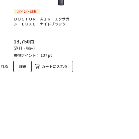
ＤＯＣＴＯＲ ＡＩＲ エクサガ
ン ＬＵＸＥ ナイトブラック
13,750
円
(送料・税込)
獲得ポイント：
137 pt
入れる
詳細
カートに入れる