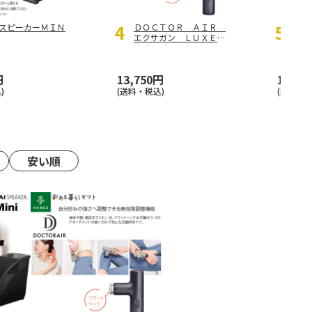
スピーカーＭＩＮ
ＤＯＣＴＯＲ ＡＩＲ
＜敬
エクサガン ＬＵＸＥ
Ｒ 
ナイトブラック
ン 
円
13,750円
13,75
)
(送料・税込)
(送料・税
安い順