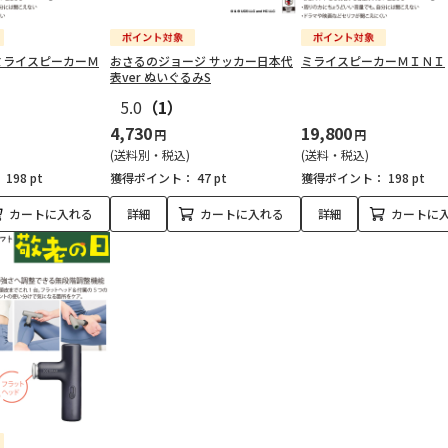
ミライスピーカーＭ
おさるのジョージ サッカー日本代
ミライスピーカーＭＩＮＩ
表ver ぬいぐるみS
5.0
（1）
4,730
19,800
円
円
(送料別・税込)
(送料・税込)
：
198 pt
獲得ポイント：
47 pt
獲得ポイント：
198 pt
カートに入れる
詳細
カートに入れる
詳細
カートに