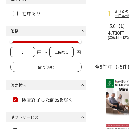
おさるの
在庫あり
ー日本代表
みS
5.0
（1）
価格
4,730円
(送料別・税込
円 ～
円
全
5
件 中
1-5件
販売状況
販売終了した商品を除く
ギフトサービス