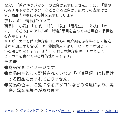
なお、「普通ゆうパック」の場合は表示しません。また、「夏期
のみチルドゆうパック」などとなる場合は、記号での表示はせ
ず、商品内容欄にその旨を表示しています。
アレルギー情報について
商品に「小麦」「そば」「卵」「乳」「落花生」「えび」「か
に」「くるみ」のアレルギー特定8品目を含んでいる場合に品目名
を表示します。
※エビ・カニを除く魚介類（これらの魚介類を原材料として製造
された加工品も含む）は、漁獲漁法によりエビ・カニが混じって
いる場合があります。 また、これらの魚介類は、エサとしてエ
ビ・カニを食べている可能性があります。
その他
商品写真はイメージです。
商品内容として記載されていない「小道具類」はお届け
する商品に含まれておりません。
商品の色は、ご覧になるパソコンなどの環境により、実
際と異なる場合があります。
ホーム
グッズストア
ゲーム・ゲームキャラクター
英雄伝説 軌跡シ
ホーム
ネットショップ
雑貨・日