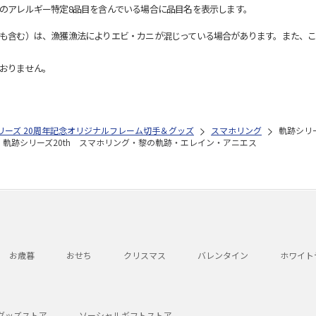
のアレルギー特定8品目を含んでいる場合に品目名を表示します。
も含む）は、漁獲漁法によりエビ・カニが混じっている場合があります。また、こ
おりません。
リーズ 20周年記念オリジナルフレーム切手＆グッズ
スマホリング
軌跡シリ
軌跡シリーズ20th スマホリング・黎の軌跡・エレイン・アニエス
お歳暮
おせち
クリスマス
バレンタイン
ホワイト
グッズストア
ソーシャルギフトストア