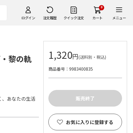
0
ログイン
注文履歴
クイック注文
カート
メニュー
1,320
円
グ・黎の軌
(送料別・税込)
商品番号
9983400835
く、あなたの生活
お気に入りに登録する