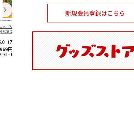
新規会員登録はこちら
ニメ『ジョジョの
水森亜土／ステッカ
リラックマ／マルチ
令和八年七
妙な冒険 黄金の
ーセット
ケース
優勝力士純金
』チョコラータと
【安青錦】
ッ
5.0
…
（7）
5.0
（6）
,969円
600円
1,100円
605,000
送料別・税込)
(送料別・税込)
(送料別・税込)
(送料・税込)