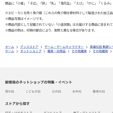
商品に「小麦」「そば」「卵」「乳」「落花生」「えび」「かに」「くるみ」
※エビ・カニを除く魚介類（これらの魚介類を原材料として製造された加工品
※商品写真はイメージです。
※商品内容として記載されていない「小道具類」はお届けする商品に含まれて
※商品の色は、印刷の都合により、実際と異なる場合があります。
ホーム
グッズストア
ゲーム・ゲームキャラクター
英雄伝説 軌跡シ
ホーム
ネットショップ
雑貨・日用品
その他雑貨
その他雑貨
郵便局のネットショップの特集・イベント
母の日
こどもの日
父の日
お中元
敬老の日
ストアから探す
切手・はがきストア
ギフトストア
食品・グルメストア