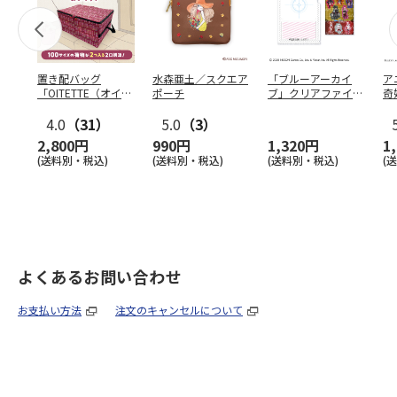
置き配バッグ
水森亜土／スクエア
「ブルーアーカイ
ア
「OITETTE（オイテ
ポーチ
ブ」クリアファイル
奇
ッテ）」
&ステッカーセット
風
4.0
（31）
5.0
（3）
セ
2,800円
990円
1,320円
1
(送料別・税込)
(送料別・税込)
(送料別・税込)
(
よくあるお問い合わせ
お支払い方法
注文のキャンセルについて