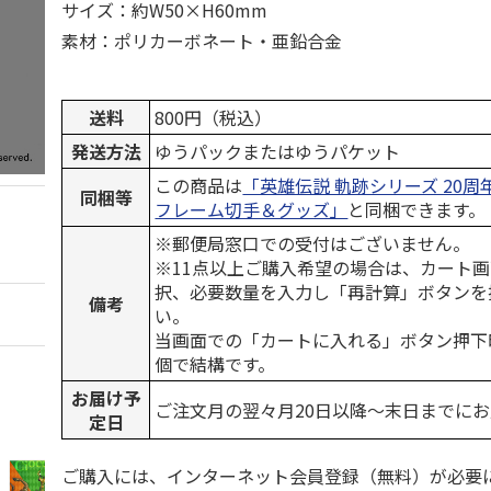
サイズ：約W50×H60mm
素材：ポリカーボネート・亜鉛合金
送料
800円（税込）
発送方法
ゆうパックまたはゆうパケット
この商品は
「英雄伝説 軌跡シリーズ 20
同梱等
フレーム切手＆グッズ」
と同梱できます。
※郵便局窓口での受付はございません。
※11点以上ご購入希望の場合は、カート画
択、必要数量を入力し「再計算」ボタンを
備考
い。
当画面での「カートに入れる」ボタン押下
個で結構です。
お届け予
ご注文月の翌々月20日以降～末日までに
定日
ご購入には、インターネット会員登録（無料）が必要