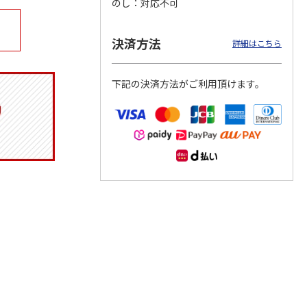
のし
対応不可
決済方法
詳細はこちら
月場所
リラックマ／クリア
「犬夜叉」アクリル
大谷翔平 THE
製小判
ファイル３点セット
ジオラマスタンド
GOLDEN TWO-WAY
下記の決済方法がご利用頂けます。
（殺生丸）
アクリルス
…
5.0
（4）
5.0
（4）
円
750円
3,300円
2,750円
(送料別・税込)
(送料別・税込)
(送料別・税込)