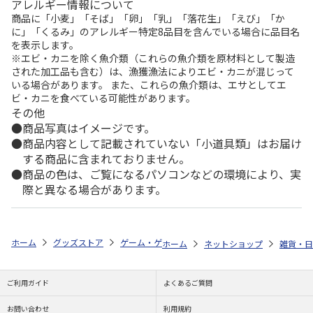
アレルギー情報について
商品に「小麦」「そば」「卵」「乳」「落花生」「えび」「か
に」「くるみ」のアレルギー特定8品目を含んでいる場合に品目名
を表示します。
※エビ・カニを除く魚介類（これらの魚介類を原材料として製造
された加工品も含む）は、漁獲漁法によりエビ・カニが混じって
いる場合があります。 また、これらの魚介類は、エサとしてエ
ビ・カニを食べている可能性があります。
その他
商品写真はイメージです。
商品内容として記載されていない「小道具類」はお届け
する商品に含まれておりません。
商品の色は、ご覧になるパソコンなどの環境により、実
際と異なる場合があります。
ホーム
グッズストア
ゲーム・ゲームキャラクター
英雄伝説 軌跡シ
ホーム
ネットショップ
雑貨・日
ご利用ガイド
よくあるご質問
お問い合わせ
利用規約