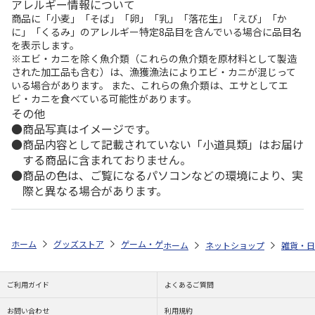
アレルギー情報について
商品に「小麦」「そば」「卵」「乳」「落花生」「えび」「か
に」「くるみ」のアレルギー特定8品目を含んでいる場合に品目名
を表示します。
※エビ・カニを除く魚介類（これらの魚介類を原材料として製造
された加工品も含む）は、漁獲漁法によりエビ・カニが混じって
いる場合があります。 また、これらの魚介類は、エサとしてエ
ビ・カニを食べている可能性があります。
その他
商品写真はイメージです。
商品内容として記載されていない「小道具類」はお届け
する商品に含まれておりません。
商品の色は、ご覧になるパソコンなどの環境により、実
際と異なる場合があります。
ホーム
グッズストア
ゲーム・ゲームキャラクター
英雄伝説 軌跡シ
ホーム
ネットショップ
雑貨・日
ご利用ガイド
よくあるご質問
お問い合わせ
利用規約