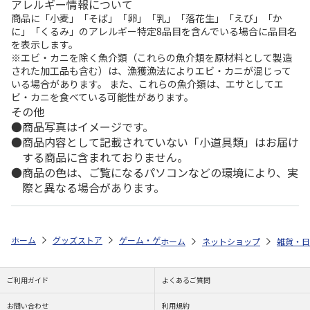
アレルギー情報について
商品に「小麦」「そば」「卵」「乳」「落花生」「えび」「か
に」「くるみ」のアレルギー特定8品目を含んでいる場合に品目名
を表示します。
※エビ・カニを除く魚介類（これらの魚介類を原材料として製造
された加工品も含む）は、漁獲漁法によりエビ・カニが混じって
いる場合があります。 また、これらの魚介類は、エサとしてエ
ビ・カニを食べている可能性があります。
その他
商品写真はイメージです。
商品内容として記載されていない「小道具類」はお届け
する商品に含まれておりません。
商品の色は、ご覧になるパソコンなどの環境により、実
際と異なる場合があります。
ホーム
グッズストア
ゲーム・ゲームキャラクター
英雄伝説 軌跡シ
ホーム
ネットショップ
雑貨・日
ご利用ガイド
よくあるご質問
お問い合わせ
利用規約