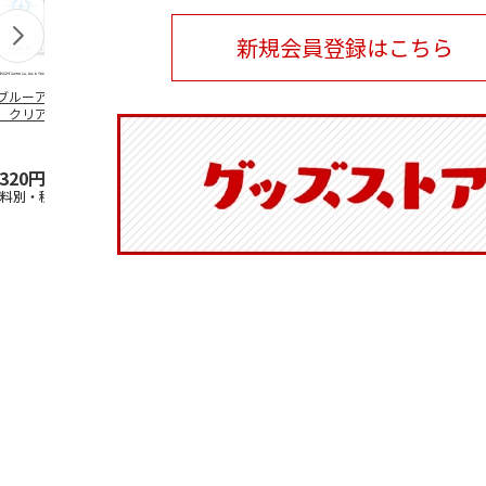
新規会員登録はこちら
ブルーアーカイ
アニメ『ジョジョの
水森亜土／ステッカ
リラックマ／
」クリアファイル
奇妙な冒険 黄金の
ーセット
ケース
ステッカーセット
風』チョコラータと
セッ
5.0
…
（7）
5.0
（6）
,320円
1,969円
600円
1,100円
送料別・税込)
(送料別・税込)
(送料別・税込)
(送料別・税込