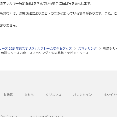
のアレルギー特定8品目を含んでいる場合に品目名を表示します。
も含む）は、漁獲漁法によりエビ・カニが混じっている場合があります。また、こ
おりません。
リーズ 20周年記念オリジナルフレーム切手＆グッズ
スマホリング
軌跡シリ
軌跡シリーズ20th スマホリング・空の軌跡・ケビン・リース
お歳暮
おせち
クリスマス
バレンタイン
ホワイト
グッズストア
ソーシャルギフトストア