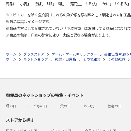
商品に「小麦」「そば」「卵」「乳」「落花生」「えび」「かに」「くるみ」
※エビ・カニを除く魚介類（これらの魚介類を原材料として製造された加工品
※商品写真はイメージです。
※商品内容として記載されていない「小道具類」はお届けする商品に含まれて
※商品の色は、印刷の都合により、実際と異なる場合があります。
ホーム
グッズストア
ゲーム・ゲームキャラクター
英雄伝説 軌跡シ
ホーム
ネットショップ
雑貨・日用品
その他雑貨
その他雑貨
郵便局のネットショップの特集・イベント
母の日
こどもの日
父の日
お中元
敬老の日
ストアから探す
切手・はがきストア
ギフトストア
食品・グルメストア