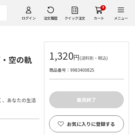
0
ログイン
注文履歴
クイック注文
カート
メニュー
1,320
円
グ・空の軌
(送料別・税込)
商品番号
9983400825
く、あなたの生活
お気に入りに登録する