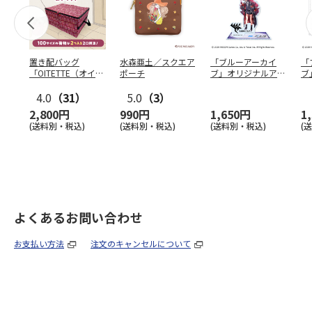
置き配バッグ
水森亜土／スクエア
「ブルーアーカイ
「
「OITETTE（オイテ
ポーチ
ブ」オリジナルアク
ブ
ッテ）」
リルスタンド（イロ
&
4.0
（31）
5.0
（3）
ハ）
2,800円
990円
1,650円
1
(送料別・税込)
(送料別・税込)
(送料別・税込)
(
よくあるお問い合わせ
お支払い方法
注文のキャンセルについて