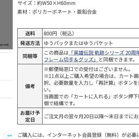
サイズ：約W50×H60mm
素材：ポリカーボネート・亜鉛合金
送料
800円（税込）
発送方法
ゆうパックまたはゆうパケット
この商品は
「英雄伝説 軌跡シリーズ 20
同梱等
フレーム切手＆グッズ」
と同梱できます。
※郵便局窓口での受付はございません。
※11点以上ご購入希望の場合は、カート画
択、必要数量を入力し「再計算」ボタンを
備考
い。
当画面での「カートに入れる」ボタン押下
個で結構です。
お届け予
ご注文月の翌々月20日以降～末日までに
定日
ご購入には、インターネット会員登録（無料）が必要