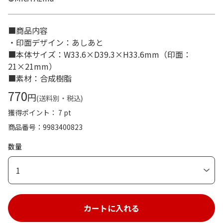
■商品内容
・印面デザイン：あしあと
■本体サイズ：W33.6×D39.3×H33.6mm（印面：
21×21mm）
■素材：合成樹脂
770
円
(送料別・税込)
獲得ポイント： 7 pt
商品番号
9983400823
数量
1