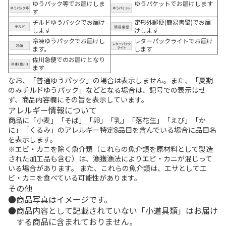
ゆうパック等でお届けしま
ゆうパケットでお届けします
す
チルドゆうパックでお届け
定形外郵便(簡易書留)でお届
します
けします
冷凍ゆうパックでお届けし
レターパックライトでお届け
ます。
します
佐川急便でのお届けとなり
ます
なお、「普通ゆうパック」の場合は表示しません。また、「夏期
のみチルドゆうパック」などとなる場合は、記号での表示はせ
ず、商品内容欄にその旨を表示しています。
アレルギー情報について
商品に「小麦」「そば」「卵」「乳」「落花生」「えび」「か
に」「くるみ」のアレルギー特定8品目を含んでいる場合に品目名
を表示します。
※エビ・カニを除く魚介類（これらの魚介類を原材料として製造
された加工品も含む）は、漁獲漁法によりエビ・カニが混じって
いる場合があります。 また、これらの魚介類は、エサとしてエ
ビ・カニを食べている可能性があります。
その他
商品写真はイメージです。
商品内容として記載されていない「小道具類」はお届け
する商品に含まれておりません。