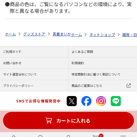
商品の色は、ご覧になるパソコンなどの環境により、実
際と異なる場合があります。
ホーム
グッズストア
吾妻まいか
吾妻まいか・シマエナガ オリジナ
ホーム
ネットショップ
雑貨・日
ご利用ガイド
よくあるご質問
お問い合わせ
利用規約
サイト運営会社について
特定商取引法に基づく表記について
プライバシーポリシー
商品のご提案はこちら
SNSでお得な情報発信中
カートに入れる
Copyright (C) JAPAN POST Co.,Ltd. All Rights Reserved.
0