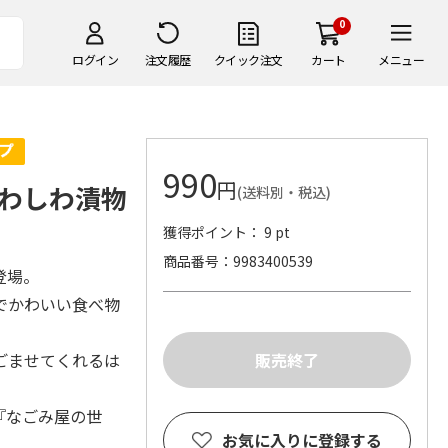
0
ログイン
注文履歴
クイック注文
カート
メニュー
990
円
わしわ漬物
(送料別・税込)
獲得ポイント： 9 pt
商品番号
9983400539
登場。
でかわいい食べ物
ごませてくれるは
『なごみ屋の世
お気に入りに登録する