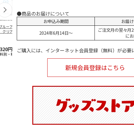
●商品のお届けについて
お申込み期間
お届け
ブルーアーカイ
アニメ『ジョジョの
水森亜土／ステッカ
リラックマ／
ご注文月の翌々月2
」クリアファイル
奇妙な冒険 黄金の
ーセット
ケース
2024年6月14日～
にお
ステッカーセット
風』チョコラータと
セッ
5.0
…
（7）
5.0
（6）
,320円
1,969円
600円
1,100円
ご購入には、インターネット会員登録（無料）が必要
送料別・税込)
(送料別・税込)
(送料別・税込)
(送料別・税込
新規会員登録はこちら