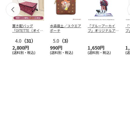
置き配バッグ
水森亜土／スクエア
「ブルーアーカイ
「
「OITETTE（オイテ
ポーチ
ブ」オリジナルアク
ブ
ッテ）」
リルスタンド（イロ
&
4.0
（31）
5.0
（3）
ハ）
2,800円
990円
1,650円
1
(送料別・税込)
(送料別・税込)
(送料別・税込)
(