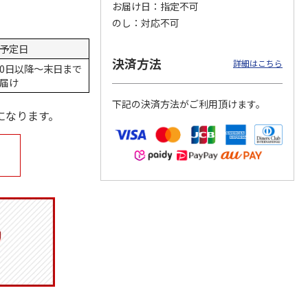
お届け日
指定不可
のし
対応不可
予定日
決済方法
マルチ
令和八年七月場所
リラックマ／クリア
「犬夜叉」アクリル
詳細はこちら
0日以降～末日まで
優勝力士純金製小判
ファイル３点セット
ジオラマスタンド
届け
【安青錦】
（殺生丸）
5.0
（4）
下記の決済方法がご利用頂けます。
605,000円
750円
3,300円
になります。
)
(送料・税込)
(送料別・税込)
(送料別・税込)