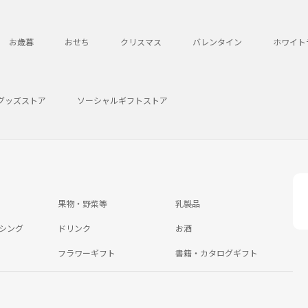
お歳暮
おせち
クリスマス
バレンタイン
ホワイト
グッズストア
ソーシャルギフトストア
果物・野菜等
乳製品
シング
ドリンク
お酒
フラワーギフト
書籍・カタログギフト