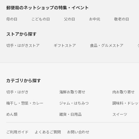
郵便局のネットショップの特集・イベント
母の日
こどもの日
父の日
お中元
敬老の日
ストアから探す
切手・はがきストア
ギフトストア
食品・グルメストア
カテゴリから探す
切手・はがき
海鮮お取り寄せ
肉お取り寄せ
梅干し・惣菜・カレー
ジャム・はちみつ
調味料・ドレッ
めん類
雑貨・日用品
スイーツ
ご利用ガイド
よくあるご質問
お問い合わせ