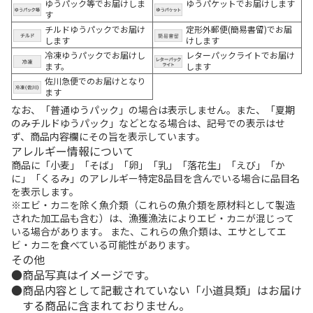
ゆうパック等でお届けしま
ゆうパケットでお届けします
す
チルドゆうパックでお届け
定形外郵便(簡易書留)でお届
します
けします
冷凍ゆうパックでお届けし
レターパックライトでお届け
ます。
します
佐川急便でのお届けとなり
ます
なお、「普通ゆうパック」の場合は表示しません。また、「夏期
のみチルドゆうパック」などとなる場合は、記号での表示はせ
ず、商品内容欄にその旨を表示しています。
アレルギー情報について
商品に「小麦」「そば」「卵」「乳」「落花生」「えび」「か
に」「くるみ」のアレルギー特定8品目を含んでいる場合に品目名
を表示します。
※エビ・カニを除く魚介類（これらの魚介類を原材料として製造
された加工品も含む）は、漁獲漁法によりエビ・カニが混じって
いる場合があります。 また、これらの魚介類は、エサとしてエ
ビ・カニを食べている可能性があります。
その他
商品写真はイメージです。
商品内容として記載されていない「小道具類」はお届け
する商品に含まれておりません。