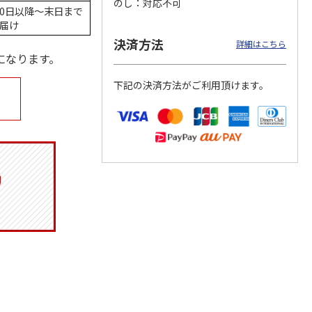
のし
対応不可
0日以降～末日まで
届け
決済方法
詳細はこちら
になります。
マルチ
令和八年七月場所
リラックマ／クリア
「犬夜叉」アクリル
優勝力士純金製小判
ファイル３点セット
ジオラマスタンド
下記の決済方法がご利用頂けます。
【安青錦】
（殺生丸）
5.0
（4）
605,000円
750円
3,300円
)
(送料・税込)
(送料別・税込)
(送料別・税込)