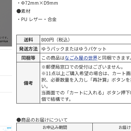
・Φ72mm×D9mm
●素材
・PU レザー・合金
送料
800円（税込）
発送方法
ゆうパックまたはゆうパケット
同梱等
この商品は
なごみ屋の世界
と同梱できます
※郵便局窓口での受付はございません。
※11点以上ご購入希望の場合は、カート画
択、必要数量を入力し「再計算」ボタンを
備考
い。
当画面での「カートに入れる」ボタン押下
個で結構です。
●商品のお届けについて
お申込み期間
お届け