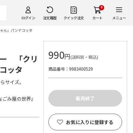
0
ログイン
注文履歴
クイック注文
カート
メニュー
ちゃん」パンナコッタ
990
円
ー 「クリ
(送料別・税込)
コッタ
商品番号
9983400529
ひらサイズ。
なごみ屋の世界』
お気に入りに登録する