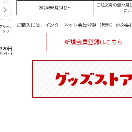
ご注文月の翌々月2
2024年6月14日～
にお
ご購入には、インターネット会員登録（無料）が必要
ブルーアーカイ
アニメ『ジョジョの
水森亜土／ステッカ
リラックマ／
」クリアファイル
奇妙な冒険 黄金の
ーセット
ケース
ステッカーセット
風』チョコラータと
新規会員登録はこちら
セッ
5.0
…
（7）
5.0
（6）
,320円
1,969円
600円
1,100円
送料別・税込)
(送料別・税込)
(送料別・税込)
(送料別・税込