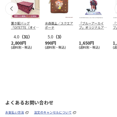
置き配バッグ
水森亜土／スクエア
「ブルーアーカイ
「
「OITETTE（オイテ
ポーチ
ブ」オリジナルアク
ブ
ッテ）」
リルスタンド（イロ
&
4.0
（31）
5.0
（3）
ハ）
2,800円
990円
1,650円
1
(送料別・税込)
(送料別・税込)
(送料別・税込)
(
よくあるお問い合わせ
お支払い方法
注文のキャンセルについて