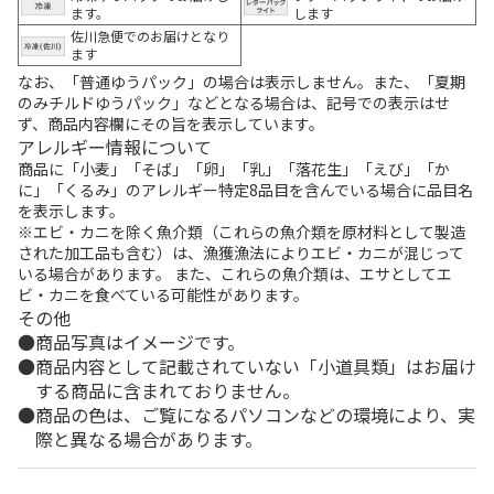
ます。
します
佐川急便でのお届けとなり
ます
なお、「普通ゆうパック」の場合は表示しません。また、「夏期
のみチルドゆうパック」などとなる場合は、記号での表示はせ
ず、商品内容欄にその旨を表示しています。
アレルギー情報について
商品に「小麦」「そば」「卵」「乳」「落花生」「えび」「か
に」「くるみ」のアレルギー特定8品目を含んでいる場合に品目名
を表示します。
※エビ・カニを除く魚介類（これらの魚介類を原材料として製造
された加工品も含む）は、漁獲漁法によりエビ・カニが混じって
いる場合があります。 また、これらの魚介類は、エサとしてエ
ビ・カニを食べている可能性があります。
その他
商品写真はイメージです。
商品内容として記載されていない「小道具類」はお届け
する商品に含まれておりません。
商品の色は、ご覧になるパソコンなどの環境により、実
際と異なる場合があります。