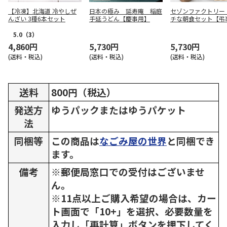
【冷凍】北海道 冷やしぜ
日本の極み 延寿庵 稲庭
セゾンファクトリー
んざい 3種6本セット
手延うどん【慶事用】
チな朝食セット【弔
5.0
（3）
4,860円
5,730円
5,730円
(送料・税込)
(送料・税込)
(送料・税込)
送料
800円（税込）
発送方
ゆうパックまたはゆうパケット
法
同梱等
この商品は
なごみ屋の世界
と同梱でき
ます。
備考
※郵便局窓口での受付はございませ
ん。
※11点以上ご購入希望の場合は、カー
ト画面で「10+」を選択、必要数量を
入力し「再計算」ボタンを押下してく