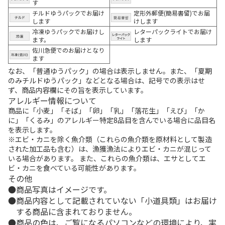
す
チルドゆうパックでお届け
定形外郵便(簡易書留)でお届
します
けします
冷凍ゆうパックでお届けし
レターパックライトでお届け
ます。
します
佐川急便でのお届けとなり
ます
なお、「普通ゆうパック」の場合は表示しません。また、「夏期
のみチルドゆうパック」などとなる場合は、記号での表示はせ
ず、商品内容欄にその旨を表示しています。
アレルギー情報について
商品に「小麦」「そば」「卵」「乳」「落花生」「えび」「か
に」「くるみ」のアレルギー特定8品目を含んでいる場合に品目名
を表示します。
※エビ・カニを除く魚介類（これらの魚介類を原材料として製造
された加工品も含む）は、漁獲漁法によりエビ・カニが混じって
いる場合があります。 また、これらの魚介類は、エサとしてエ
ビ・カニを食べている可能性があります。
その他
商品写真はイメージです。
商品内容として記載されていない「小道具類」はお届け
する商品に含まれておりません。
商品の色は、ご覧になるパソコンなどの環境により、実