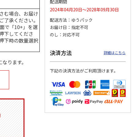
配送期間
2024年04月20日～2028年09月30日
さむ場合、お届け
ご了承ください。
配送方法
ゆうパック
面で「10+」を選
お届け日
指定不可
月場所
リラックマ／クリア
「犬夜叉」アクリル
大谷翔平 THE
製小判
ファイル３点セット
ジオラマスタンド
GOLDEN TWO-WAY
押下してくださ
のし
対応不可
（殺生丸）
アクリルス
…
押下時の数量選択
5.0
（4）
5.0
（4）
円
750円
3,300円
2,750円
決済方法
詳細はこちら
(送料別・税込)
(送料別・税込)
(送料別・税込)
になります。
下記の決済方法がご利用頂けます。