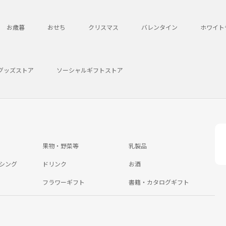
お歳暮
おせち
クリスマス
バレンタイン
ホワイト
グッズストア
ソーシャルギフトストア
果物・野菜等
乳製品
シング
ドリンク
お酒
フラワーギフト
書籍・カタログギフト