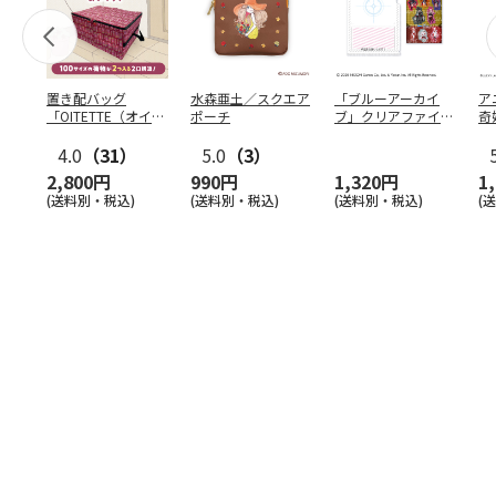
置き配バッグ
水森亜土／スクエア
「ブルーアーカイ
ア
「OITETTE（オイテ
ポーチ
ブ」クリアファイル
奇
ッテ）」
&ステッカーセット
風
4.0
（31）
5.0
（3）
セ
2,800円
990円
1,320円
1
(送料別・税込)
(送料別・税込)
(送料別・税込)
(