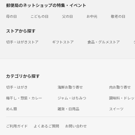
郵便局のネットショップの特集・イベント
母の日
こどもの日
父の日
お中元
敬老の日
ストアから探す
切手・はがきストア
ギフトストア
食品・グルメストア
カテゴリから探す
切手・はがき
海鮮お取り寄せ
肉お取り寄せ
梅干し・惣菜・カレー
ジャム・はちみつ
調味料・ドレッ
めん類
雑貨・日用品
スイーツ
ご利用ガイド
よくあるご質問
お問い合わせ