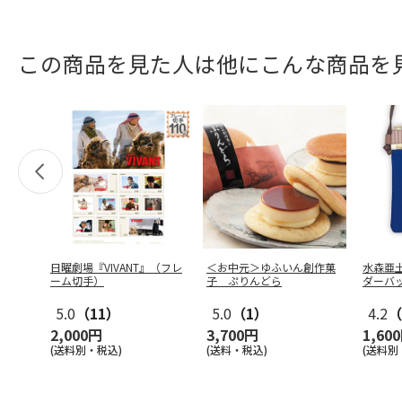
この商品を見た人は他にこんな商品を
日曜劇場『VIVANT』（フレ
＜お中元＞ゆふいん創作菓
水森亜
ーム切手）
子 ぷりんどら
ダーバ
5.0
（11）
5.0
（1）
4.2
（
2,000円
3,700円
1,60
(送料別・税込)
(送料・税込)
(送料別