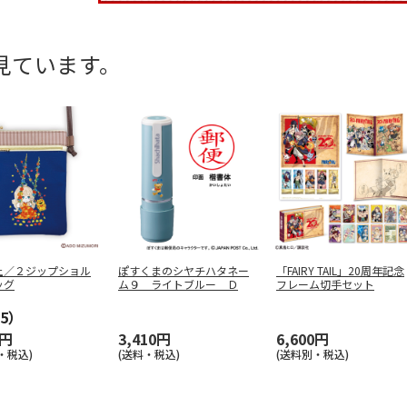
見ています。
土／２ジップショル
ぽすくまのシヤチハタネー
「FAIRY TAIL」20周年記念
ッグ
ム９ ライトブルー Ｄ
フレーム切手セット
5）
0円
3,410円
6,600円
・税込)
(送料・税込)
(送料別・税込)