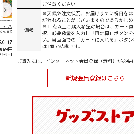
ご注意ください。
※天候や注文状況、お届けまでに祝日をは
が遅れることがございますのであらかじめ
※11点以上ご購入希望の場合は、カート画
ニメ『ジョジョの
水森亜土／ステッカ
リラックマ／マルチ
令和八年七
備考
妙な冒険 黄金の
ーセット
ケース
優勝力士純金
択、必要数量を入力し「再計算」ボタンを
』チョコラータと
【安青錦】
い。当画面での「カートに入れる」ボタン
ッ
5.0
…
（7）
5.0
（6）
は1個で結構です。
,969円
600円
1,100円
605,000
送料別・税込)
(送料別・税込)
(送料別・税込)
(送料・税込)
ご購入には、インターネット会員登録（無料）が必要
新規会員登録はこちら