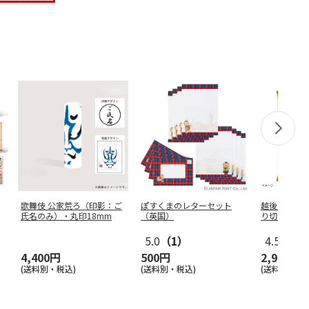
歌舞伎 公家荒ろ（印影：ご
ぽすくまのレターセット
越後製菓「
氏名のみ）・丸印18mm
（英国）
り切り餅」21
5.0
（1）
4.5
（2）
4,400円
500円
2,980円
(送料別・税込)
(送料別・税込)
(送料・税込)