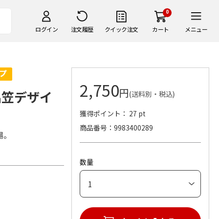
0
ログイン
注文履歴
クイック注文
カート
メニュー
2,750
円
出笠デザイ
(送料別・税込)
獲得ポイント： 27 pt
商品番号
9983400289
場。
数量