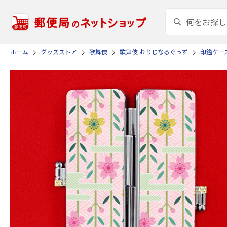
ホーム
グッズストア
歌舞伎
歌舞伎 おりじなるぐっず
印鑑ケー