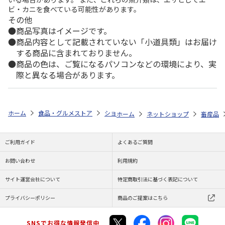
ビ・カニを食べている可能性があります。
その他
商品写真はイメージです。
商品内容として記載されていない「小道具類」はお届け
する商品に含まれておりません。
商品の色は、ご覧になるパソコンなどの環境により、実
際と異なる場合があります。
ホーム
食品・グルメストア
ショップ一覧
株式会社FUJI
【冷凍】
ホーム
ネットショップ
畜産品
ご利用ガイド
よくあるご質問
お問い合わせ
利用規約
サイト運営会社について
特定商取引法に基づく表記について
プライバシーポリシー
商品のご提案はこちら
SNSでお得な情報発信中