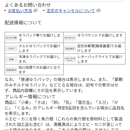
よくあるお問い合わせ
お支払い方法
注文のキャンセルについて
配送情報について
ゆうパック等でお届けしま
ゆうパケットでお届けします
す
チルドゆうパックでお届け
定形外郵便(簡易書留)でお届
します
けします
冷凍ゆうパックでお届けし
レターパックライトでお届け
ます。
します
佐川急便でのお届けとなり
ます
なお、「普通ゆうパック」の場合は表示しません。また、「夏期
のみチルドゆうパック」などとなる場合は、記号での表示はせ
ず、商品内容欄にその旨を表示しています。
アレルギー情報について
商品に「小麦」「そば」「卵」「乳」「落花生」「えび」「か
に」「くるみ」のアレルギー特定8品目を含んでいる場合に品目名
を表示します。
※エビ・カニを除く魚介類（これらの魚介類を原材料として製造
された加工品も含む）は、漁獲漁法によりエビ・カニが混じって
いる場合があります。 また、これらの魚介類は、エサとしてエ