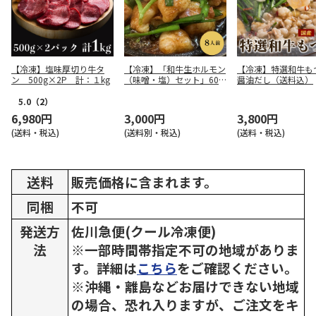
【冷凍】塩味厚切り牛タ
【冷凍】「和牛生ホルモン
【冷凍】特選和牛
ン 500g×2P 計：１kg
（味噌・塩）セット」600
醤油だし（送料込）
g（150g×4パック）
5.0
（2）
6,980円
3,000円
3,800円
(送料・税込)
(送料別・税込)
(送料・税込)
送料
販売価格に含まれます。
同梱
不可
発送方
佐川急便(クール冷凍便)
法
※一部時間帯指定不可の地域がありま
す。詳細は
こちら
をご確認ください。
※沖縄・離島などお届けできない地域
の場合、恐れ入りますが、ご注文をキ